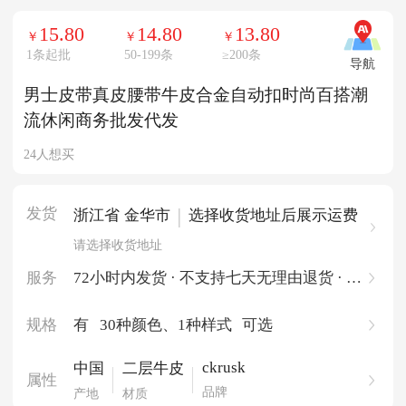
15.80
14.80
13.80
￥
￥
￥
1条起批
50-199条
≥
200条
导航
男士皮带真皮腰带牛皮合金自动扣时尚百搭潮
流休闲商务批发代发
24人想买
发货
|
浙江省 金华市
选择收货地址后展示运费
请选择收货地址
服务
72小时内发货 · 不支持七天无理由退货 · 一
件起批
规格
有
30种颜色
、1种样式
可选
ckrusk
中国
二层牛皮
属性
品牌
产地
材质