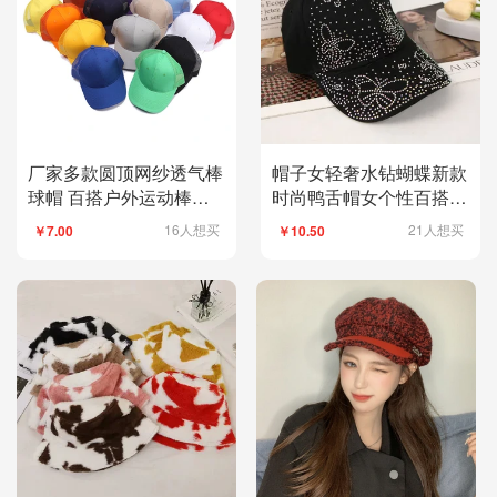
厂家多款圆顶网纱透气棒
帽子女轻奢水钻蝴蝶新款
球帽 百搭户外运动棒球
时尚鸭舌帽女个性百搭休
帽帽弯檐遮阳帽
闲洋气遮阳棒球帽
16人想买
21人想买
￥7.00
￥10.50