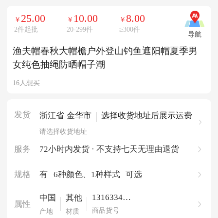
25.00
10.00
8.00
￥
￥
￥
2件起批
20-299件
≥
300件
导航
渔夫帽春秋大帽檐户外登山钓鱼遮阳帽夏季男
女纯色抽绳防晒帽子潮
16人想买
发货
|
浙江省 金华市
选择收货地址后展示运费
请选择收货地址
服务
72小时内发货 · 不支持七天无理由退货
规格
有
6种颜色
、1种样式
可选
131633488
中国
其他
属性
2568
商品货号
产地
材质