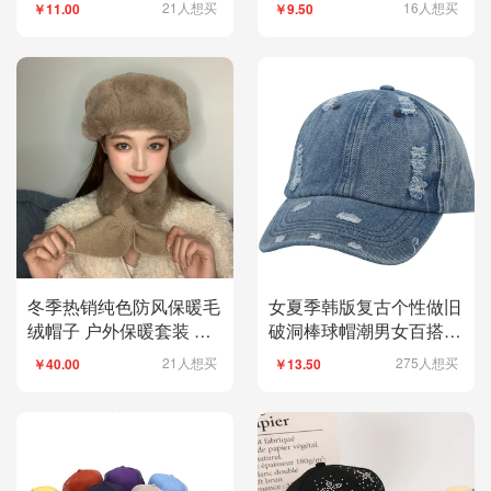
21人想买
16人想买
￥11.00
￥9.50
冬季热销纯色防风保暖毛
女夏季韩版复古个性做旧
绒帽子 户外保暖套装 加
破洞棒球帽潮男女百搭软
厚加绒女款盆帽
顶遮阳款鸭舌帽
21人想买
275人想买
￥40.00
￥13.50