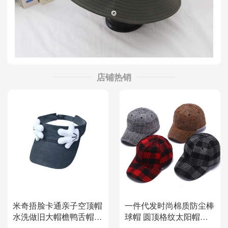
店铺热销
米奇捂脸卡通亲子空顶帽
一件代发时尚棉质防尘棒
水洗做旧大帽檐鸭舌帽春
球帽 圆顶格纹太阳帽户
夏出游休闲遮阳帽
外跑步防风帽子