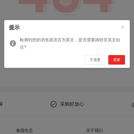
出错啦！非常抱歉，访问的页面不存在...
提示
返回首页
检测到您的浏览器语言为英文，是否需要跳转至英文站
点?
不需要
需要