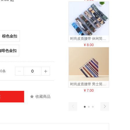
棕色金扣
时尚皮质腰带 休闲简约男款 100cm 优质牛皮加宽设计094924331
¥
8.00
¥
8
咖啡色金扣
00条
时尚皮质腰带 男士简约百搭休闲款 2024新款094832477
¥
7.00
¥
8
收藏商品
买