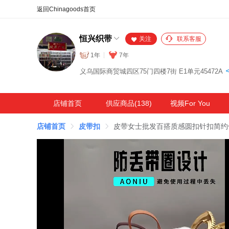
合同
外汇
HOT
NEW
保
恒兴织带
关注
联系客服
1年
7年
义乌国际商贸城四区75门四楼7街 E1单元45472A
店铺首页
供应商品(138)
视频For You
店铺首页
皮带扣
皮带女士批发百搭质感圆扣针扣简约