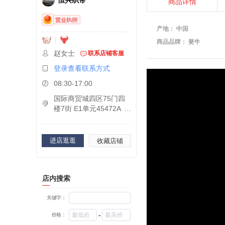
恒兴织带
商品详情
产地
：
中国
商品品牌
：
獒牛
赵女士
联系店铺客服
登录查看联系方式
08:30-17:00
国际商贸城四区75门四
楼7街 E1单元45472A
进店逛逛
收藏店铺
店内搜索
关键字：
-
价格：