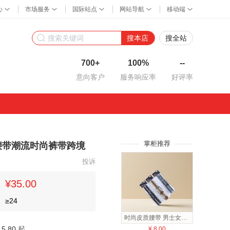
搜本店
搜全站
700+
100%
--
意向客户
服务响应率
好评率
掌柜推荐
腰带潮流时尚裤带跨境
投诉
¥35.00
≥
24
时尚皮质腰带 男士女士通用 简约百搭 休闲商务款
5.80 起
¥
8.00
¥
8