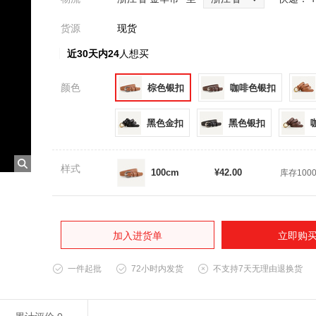
货源
现货
近30天内24
人想买
颜色
棕色银扣
咖啡色银扣
黑色金扣
黑色银扣
样式
100cm
¥42.00
库存100
加入进货单
立即购
一件起批
72小时内发货
不支持7天无理由退换货