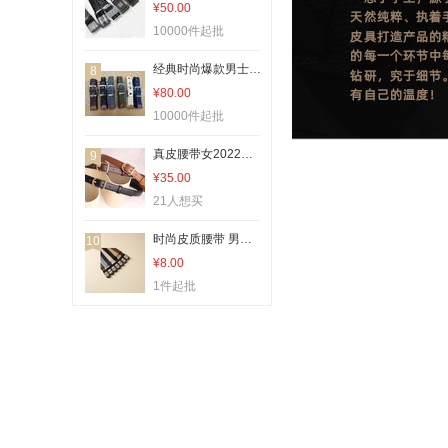
¥50.00
10000件起批
经典时尚爆款男士皮带20000589款
8
¥80.00
10000件起批
真皮腰带女2022新款韩国ins风针扣细简约百搭二层牛皮牛仔裤皮带
9
¥35.00
21人想买
时尚皮质腰带 男士简约百搭休闲款 90cm 1.5cm宽
10
¥8.00
1件起批