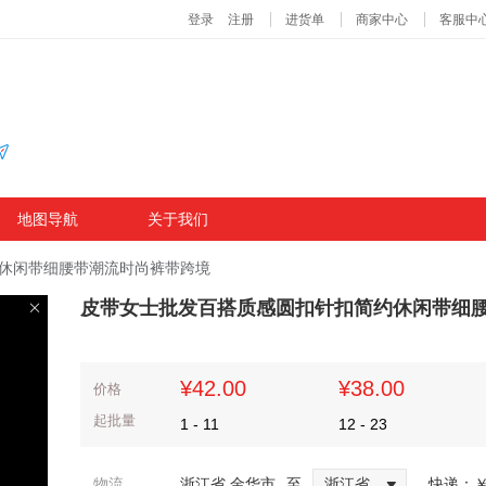
地图导航
关于我们
休闲带细腰带潮流时尚裤带跨境
皮带女士批发百搭质感圆扣针扣简约休闲带细
¥42.00
¥38.00
价格
起批量
1
-
11
12
-
23
物流
浙江省 金华市
至
浙江省
快递：
￥