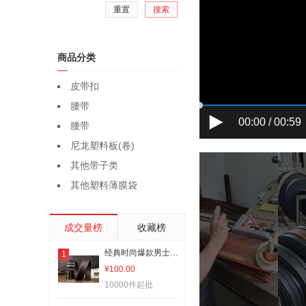
重置
搜索
商品分类
皮带扣
腰带
00:00 / 00:59
腰带
尼龙塑料板(卷)
其他带子类
其他塑料薄膜袋
成交量榜
收藏榜
经典时尚爆款男士皮带10000578款
1
¥100.00
10000件起批