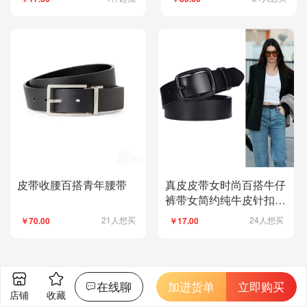
皮带收腰百搭青年腰带
真皮皮带女时尚百搭牛仔
裤带女简约纯牛皮针扣商
务休闲女士腰带女
21人想买
24人想买
￥70.00
￥17.00
在线聊
加进货单
立即购买
店铺
收藏