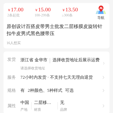
17.00
15.00
13.50
￥
￥
￥
2条起批
100-299条
≥
300条
导航
原创设计百搭皮带男士批发二层移膜皮旋转针
扣牛皮男式黑色腰带压
16人想买
发货
|
浙江省 金华市
选择收货地址后展示运费
请选择收货地址
服务
72小时内发货 · 不支持七天无理由退货
规格
有
2种颜色
、5种样式
可选
中国
二层移膜
无
属性
皮
产地
材质
品牌