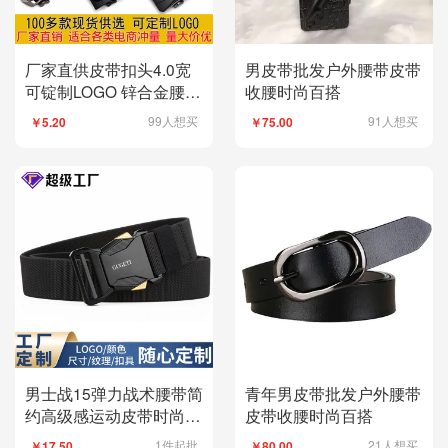
厂家直供皮带扣头4.0宽
男皮带批发户外腰带皮带
可锭制LOGO 锌合金腰带
收腰时尚百搭
头弹簧扣自动扣扣头
99人想买
91人想买
￥5.20
￥75.00
男士战15弹力战术腰带简
青年男皮带批发户外腰带
约高级感运动皮带时尚百
皮带收腰时尚百搭
搭休闲男士腰带
1件起批
21人想买
￥17.50
￥80.00