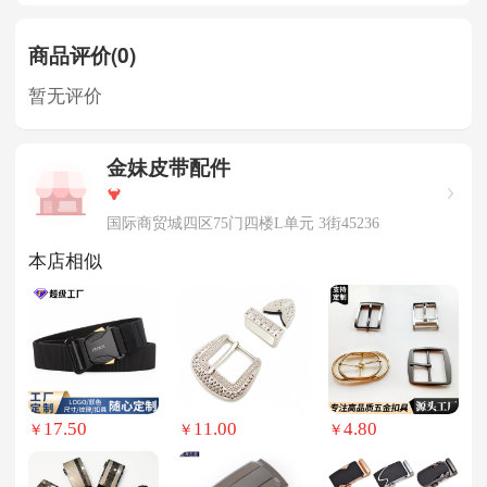
商品评价(0)
暂无评价
金妹皮带配件
国际商贸城四区75门四楼L单元 3街45236
本店相似
17.50
11.00
4.80
￥
￥
￥