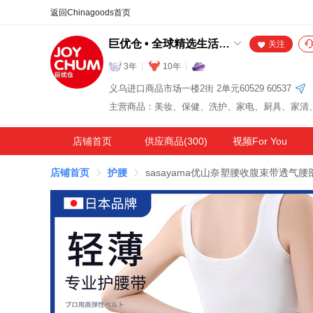
合同
外汇
HOT
NEW
保
巨优仓 • 全球精选生活好物
关注
3年
10年
义乌进口商品市场一楼2街 2单元60529 60537
店铺首页
供应商品(300)
视频For You
店铺首页
护腰
sasayama优山奈塑腰收腹束带透气