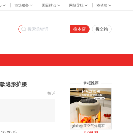
搜本店
搜全站
掌柜推荐
薄款隐形护腰
投诉
gioia焦亚空气炸锅家用新款可视智能3.5L大容量多功能自动电炸锅
10.00 起
¥
299.00
¥
49