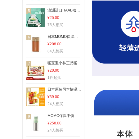
澳洲进口HAAB哈布洗脸巾盒80片简柔一次性洗脸巾纯棉洁面巾加厚
5
¥25.00
75人想买
日本MOMO保温杯水杯女生便携咖啡杯304不锈钢时尚车载男随手蓝绿
6
¥208.00
84人想买
暖宝宝小林正品暖贴暖手贴暖身发热贴暖宝贴5片装
7
¥20.00
1件起批
日本原装冈本快温贴暖宝宝贴暖身暖宫贴12小时发热
8
¥39.00
24人想买
MOMO保温不锈钢水杯子女学生男士日本时尚便携ins简约400mL马卡龙
9
¥258.00
24人想买