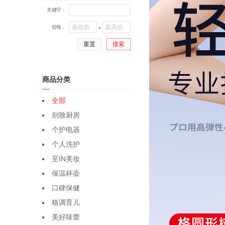
关键字：
-
价格：
重置
搜索
商品分类
全部
别致厨房
个护电器
个人洗护
至IN美妆
保温杯壶
口碑保健
格调育儿
美好味蕾