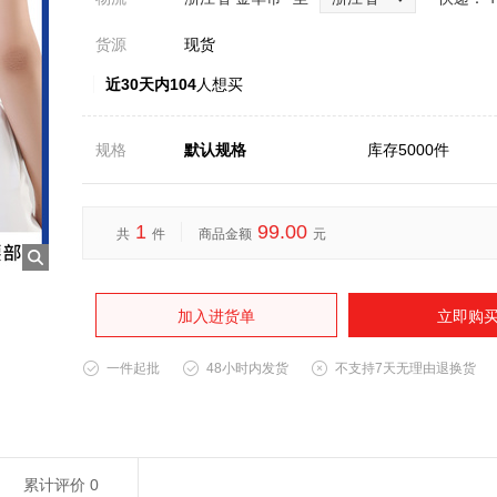
货源
现货
近30天内104
人想买
规格
默认规格
库存5000件
1
99.00
共
件
商品金额
元
加入进货单
立即购
一件起批
48小时内发货
不支持7天无理由退换货
累计评价
0