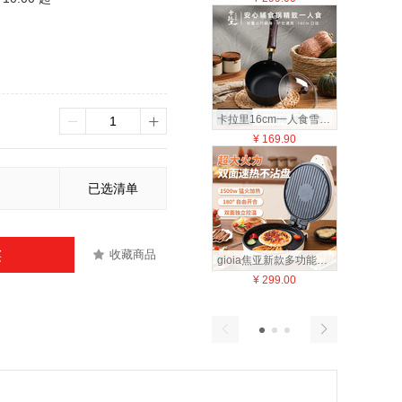
卡拉里16cm一人食雪平锅燃气电磁炉通用锤纹工艺极铁小奶锅
¥
169.90
¥
79
已选清单
收藏商品
买
gioia焦亚新款多功能电饼铛家用双面加热薄饼机煎饼机全自动加深
¥
299.00
¥
39