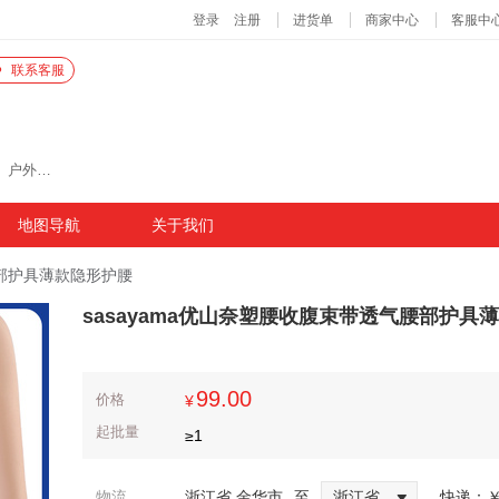
联系客服
主营商品：美妆、保健、洗护、家电、厨具、家清、户外、保温杯壶、日本陶瓷、行李箱包
地图导航
关于我们
腰部护具薄款隐形护腰
sasayama优山奈塑腰收腹束带透气腰部护具
99.00
价格
¥
起批量
≥
1
物流
浙江省 金华市
至
浙江省
快递：
￥