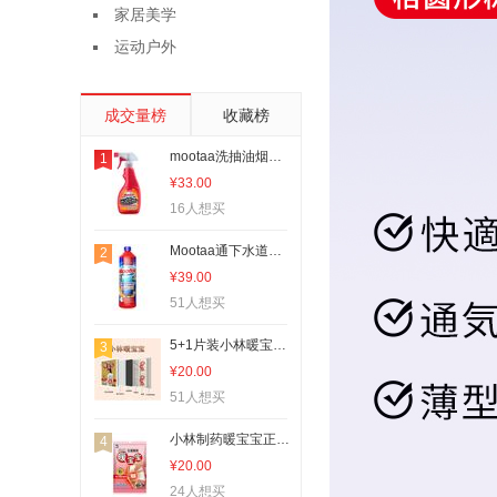
家居美学
运动户外
成交量榜
收藏榜
mootaa洗抽油烟机家用厨房强力去重油污净神器泡沫清洗剂除油剂
1
¥33.00
16人想买
Mootaa通下水道管道疏通剂神器强力厨房油污厕所头发马桶堵塞除臭
2
¥39.00
51人想买
5+1片装小林暖宝宝贴正品即贴保暖贴女宫暖自发热防寒暖身贴
3
¥20.00
51人想买
小林制药暖宝宝正品生理期用暖身即贴自发热保暖贴5片装
4
¥20.00
24人想买