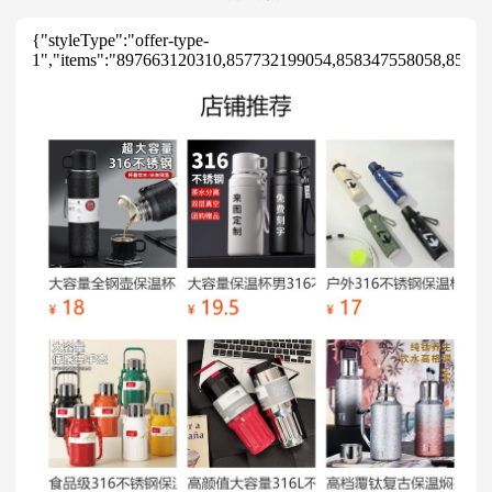
{"styleType":"offer-type-
1","items":"897663120310,857732199054,858347558058,8545