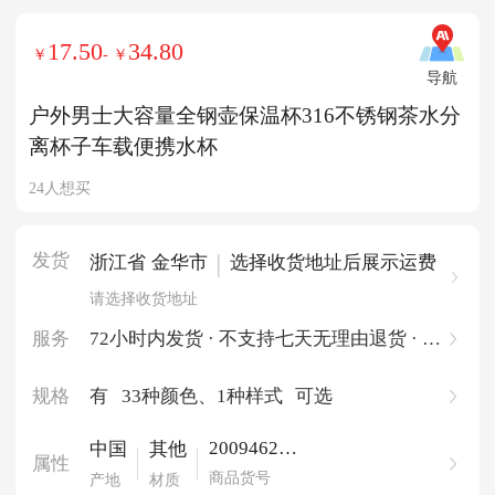
17.50
34.80
￥
- ￥
导航
户外男士大容量全钢壶保温杯316不锈钢茶水分
离杯子车载便携水杯
24人想买
发货
|
浙江省 金华市
选择收货地址后展示运费
请选择收货地址
服务
72小时内发货 · 不支持七天无理由退货 · 一
件起批
规格
有
33种颜色
、1种样式
可选
200946263
中国
其他
属性
2742
商品货号
产地
材质