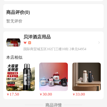
商品评价(0)
暂无评价
贝洋酒店用品
国际商贸城五区102门三楼10街 2单元64954
本店相似
17.50
30.00
33.00
￥
￥
￥
商品详情