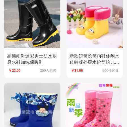
高筒雨鞋迷彩男士防水耐
新款短筒长筒雨鞋休闲水
磨水鞋加绒保暖鞋
鞋韩版外穿水靴简约儿童
潮流雨靴3
200人想买
500件起批
￥23.00
￥31.00