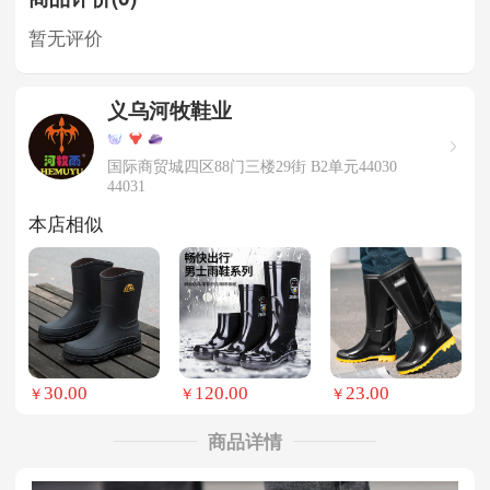
暂无评价
义乌河牧鞋业
国际商贸城四区88门三楼29街 B2单元44030
44031
本店相似
30.00
120.00
23.00
￥
￥
￥
商品详情