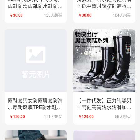
雨鞋防滑雨靴防水鞋防雨
雨靴中筒时尚胶鞋韩版套
胶鞋休闲百搭水靴
脚休闲批发跨境
125人想买
104人想买
￥30.00
￥30.00
雨鞋套男女防雨脚套防滑
【一件代发】正力纯黑男
加厚耐磨底TPE防水鞋套
士雨鞋高筒防水防滑加厚
下雨天儿童雨靴套
工地厨房劳保胶鞋
111人想买
56人想买
￥120.00
￥120.00