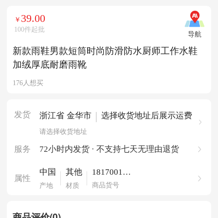
39.00
￥
100件起批
导航
新款雨鞋男款短筒时尚防滑防水厨师工作水鞋
加绒厚底耐磨雨靴
176人想买
发货
|
浙江省 金华市
选择收货地址后展示运费
请选择收货地址
服务
72小时内发货 · 不支持七天无理由退货
181700172
中国
其他
属性
0786
商品货号
产地
材质
商品评价(0)