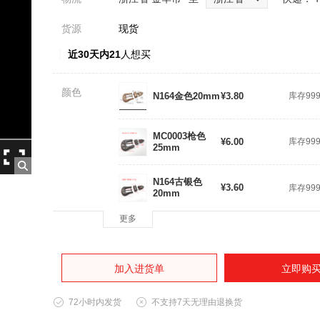
货源
现货
近30天内21
人想买
颜色
N164金色20mm
¥3.80
库存99
MC0003枪色
¥6.00
库存99
25mm
N164古银色
¥3.60
库存99
20mm
更多
加入进货单
立即购
72小时内发货
不支持7天无理由退换货