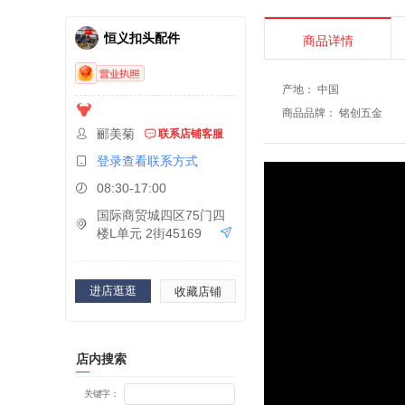
恒义扣头配件
商品详情
产地
：
中国
商品品牌
：
铭创五金
郦美菊
联系店铺客服
登录查看联系方式
08:30-17:00
国际商贸城四区75门四
楼L单元 2街45169
进店逛逛
收藏店铺
店内搜索
关键字：