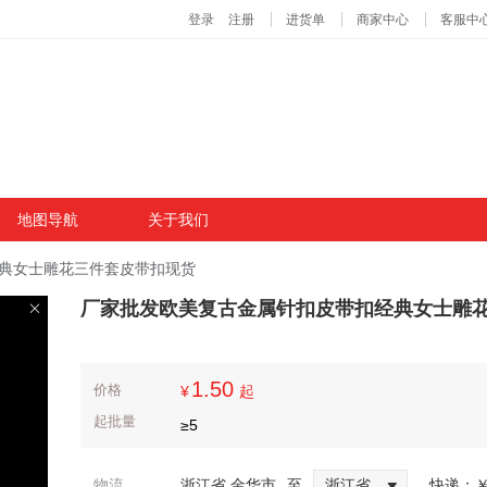
地图导航
关于我们
典女士雕花三件套皮带扣现货
厂家批发欧美复古金属针扣皮带扣经典女士雕
1.50
价格
¥
起
起批量
≥
5
物流
浙江省 金华市
至
浙江省
快递：
￥