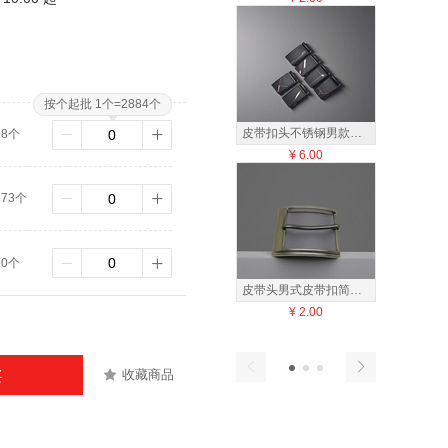
按个起批 1个=2884个
皮带扣头不锈钢男款简约时尚金属扣头
98个
¥
6.00
¥
2
973个
90个
皮带头男式皮带扣简约商务金属皮带扣
¥
2.00
¥
4
收藏商品
买