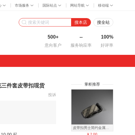
搜本店
搜全站
500+
--
100%
意向客户
服务响应率
好评率
掌柜推荐
花三件套皮带扣现货
投诉
皮带扣男士简约金属皮带扣男款时尚商务真皮带扣
10.00 起
¥
2.00
¥
3