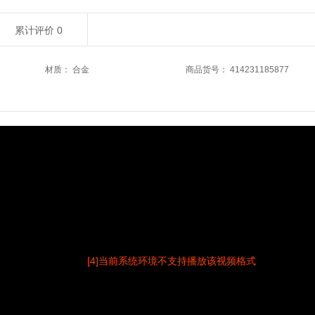
累计评价
0
材质
：
合金
商品货号
：
414231185877
[4]当前系统环境不支持播放该视频格式