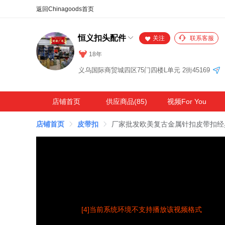
合同
外汇
HOT
NEW
保
恒义扣头配件
关注
联系客服
18年
义乌国际商贸城四区75门四楼L单元 2街45169
店铺首页
供应商品(85)
视频For You
店铺首页
皮带扣
厂家批发欧美复古金属针扣皮带扣经
[4]当前系统环境不支持播放该视频格式