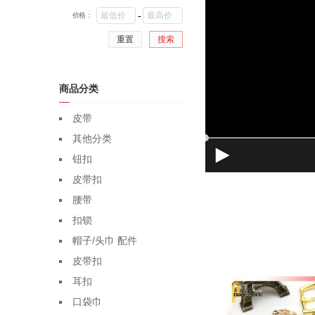
-
价格：
重置
搜索
商品分类
皮带
其他分类
钮扣
皮带扣
腰带
扣锁
帽子/头巾 配件
皮带扣
耳扣
口袋巾