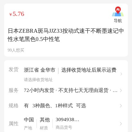
5.76
￥
导航
日本ZEBRA斑马JJZ33按动式速干不断墨速记中
性水笔黑色0.5中性笔
99人想买
发货
|
浙江省 金华市
选择收货地址后展示运费
请选择收货地址
服务
72小时内发货 · 不支持七天无理由退货 · 一
件起批
规格
有
3种颜色
、1种样式
可选
309493835
中国
其他
属性
837
商品货号
产地
材质