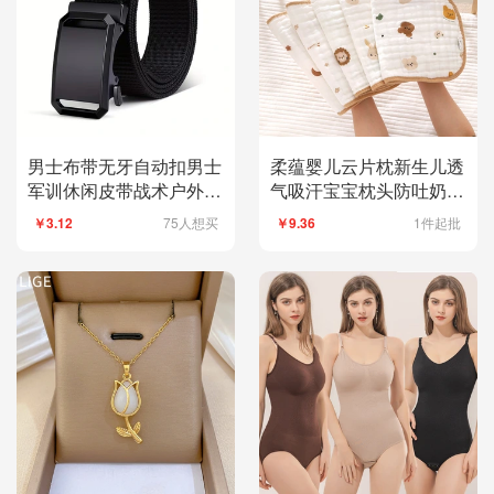
男士布带无牙自动扣男士
柔蕴婴儿云片枕新生儿透
军训休闲皮带战术户外腰
气吸汗宝宝枕头防吐奶枕
带厂家现货皮带
片纯棉纱布枕巾
75人想买
1件起批
￥3.12
￥9.36