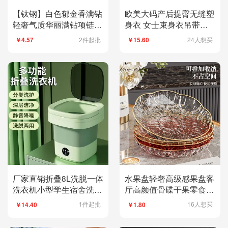
【钛钢】白色郁金香满钻
欧美大码产后提臀无缝塑
轻奢气质华丽满钻项链女
身衣 女士束身衣吊带收
百搭锁骨链钛钢
腹美体连体衣
2件起批
24人想买
￥4.57
￥15.60
厂家直销折叠8L洗脱一体
水果盘轻奢高级感果盘客
洗衣机小型学生宿舍洗衣
厅高颜值骨碟干果零食糖
机婴儿洗衣机便携
果收纳盘水果盘子
1件起批
16人想买
￥14.40
￥1.80