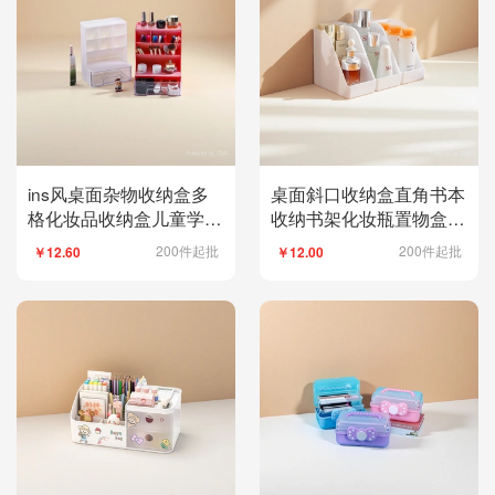
ins风桌面杂物收纳盒多
桌面斜口收纳盒直角书本
格化妆品收纳盒儿童学生
收纳书架化妆瓶置物盒浴
笔筒文具品收纳架
室洗漱用品储物盒
200件起批
200件起批
￥12.60
￥12.00