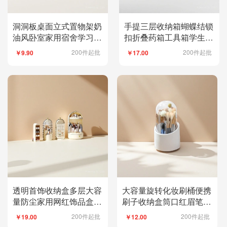
洞洞板桌面立式置物架奶
手提三层收纳箱蝴蝶结锁
油风卧室家用宿舍学习桌
扣折叠药箱工具箱学生分
整理学生书桌收纳
格美术美甲收纳盒
200件起批
200件起批
￥9.90
￥17.00
透明首饰收纳盒多层大容
大容量旋转化妆刷桶便携
量防尘家用网红饰品盒旋
刷子收纳盒筒口红眉笔眼
转耳钉耳饰耳环盒
影刷带盖防尘笔筒
200件起批
200件起批
￥19.00
￥12.00