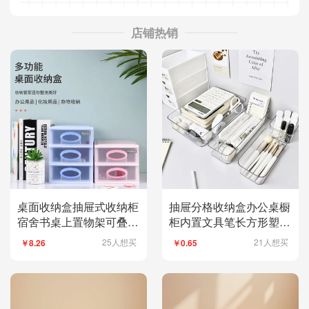
店铺热销
桌面收纳盒抽屉式收纳柜
抽屉分格收纳盒办公桌橱
宿舍书桌上置物架可叠加
柜内置文具笔长方形塑料
储物整理盒
书桌整理小放置盒
25人想买
21人想买
￥8.26
￥0.65