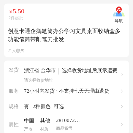
5.50
￥
2件起批
导航
创意卡通企鹅笔筒办公学习文具桌面收纳盒多
功能笔筒带削笔刀批发
21人想买
发货
|
浙江省 金华市
选择收货地址后展示运费
请选择收货地址
服务
72小时内发货 · 不支持七天无理由退货
规格
有
2种颜色
可选
281007205
中国
其他
属性
1922
商品货号
产地
材质