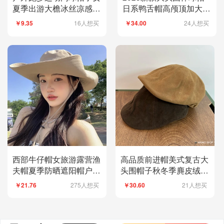
夏季出游大檐冰丝凉感无
日系鸭舌帽高颅顶加大加
顶鸭舌帽防紫外线
深显脸小韩版百搭潮
16人想买
24人想买
￥9.35
￥34.00
西部牛仔帽女旅游露营渔
高品质前进帽美式复古大
夫帽夏季防晒遮阳帽户外
头围帽子秋冬季麂皮绒日
登山太阳帽子男潮
系贝雷帽女鸭舌帽
275人想买
21人想买
￥21.76
￥30.60