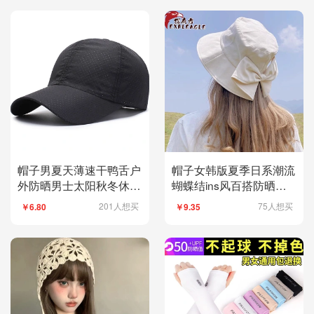
帽子男夏天薄速干鸭舌户
帽子女韩版夏季日系潮流
外防晒男士太阳秋冬休闲
蝴蝶结ins风百搭防晒遮
钓鱼遮阳棒球帽女
阳防紫外线渔夫帽
201人想买
75人想买
￥6.80
￥9.35