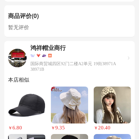
商品评价(0)
暂无评价
鸿祥帽业商行
国际商贸城四区92门二楼A2单元 19街38971A
38971B
本店相似
6.80
9.35
20.40
￥
￥
￥