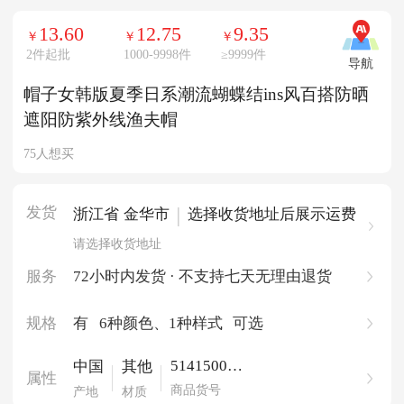
13.60
12.75
9.35
￥
￥
￥
2件起批
1000-9998件
≥
9999件
导航
帽子女韩版夏季日系潮流蝴蝶结ins风百搭防晒
遮阳防紫外线渔夫帽
75人想买
发货
|
浙江省 金华市
选择收货地址后展示运费
请选择收货地址
服务
72小时内发货 · 不支持七天无理由退货
规格
有
6种颜色
、1种样式
可选
514150060
中国
其他
属性
684
商品货号
产地
材质