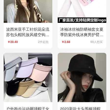
波西米亚手工针织花朵流
冰袖冰丝袖防晒袖套女夏
苏包头帽民族风镂空钩花
季防紫外线冰爽男护臂套
帽子云南出游百搭
袖批发加长克长款
2件起批
99人想买
￥20.40
￥2.68
户外跑步运动网球帽子女
2023新款大头围棒球帽