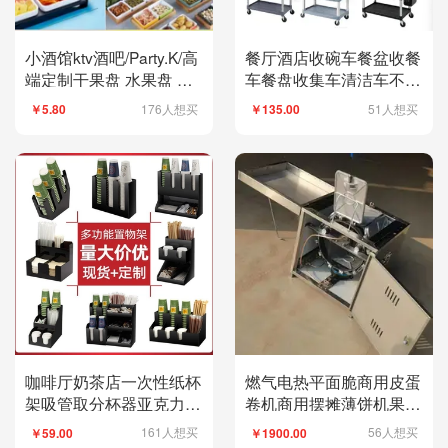
小酒馆ktv酒吧/Party.K/高
餐厅酒店收碗车餐盆收餐
端定制干果盘 水果盘 小
车餐盘收集车清洁车不锈
吃蝶 分格果盘
钢手推车移动
176人想买
51人想买
￥5.80
￥135.00
咖啡厅奶茶店一次性纸杯
燃气电热平面脆商用皮蛋
架吸管取分杯器亚克力吧
卷机商用摆摊薄饼机果蔬
台收纳架外带杯架
机家用虾片机鸡蛋卷机
161人想买
56人想买
￥59.00
￥1900.00