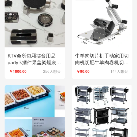
KTV会所包厢摆台用品
牛羊肉切片机手动家用切
party k摆件果盘架烟灰缸
肉机切肥牛羊肉卷机切肉
纸巾盒
片机冻肉刨肉机
256人想买
144人想买
￥1800.00
￥90.00