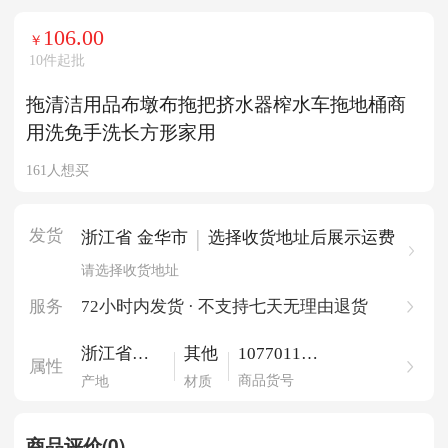
106.00
￥
10件起批
拖清洁用品布墩布拖把挤水器榨水车拖地桶商
用洗免手洗长方形家用
161人想买
发货
|
浙江省 金华市
选择收货地址后展示运费
请选择收货地址
服务
72小时内发货 · 不支持七天无理由退货
107701173
浙江省义
其他
属性
84817271
乌
商品货号
产地
材质
商品评价(0)