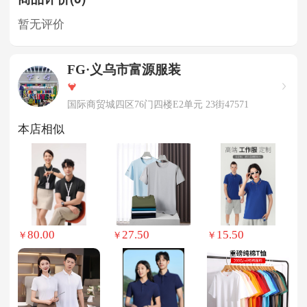
暂无评价
FG·义乌市富源服装
国际商贸城四区76门四楼E2单元 23街47571
本店相似
80.00
27.50
15.50
￥
￥
￥