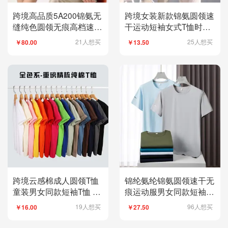
跨境高品质5A200锦氨无
跨境女装新款锦氨圆领速
缝纯色圆领无痕高档速干
干运动短袖女式T恤时尚
冰爽丝男装短袖高级场合
休闲衣服舒适透气夏季必
21人想买
25人想买
￥80.00
￥13.50
男式休闲衣服 舒适透气
备款式
时尚新款
跨境云感棉成人圆领T恤
锦纶氨纶锦氨圆领速干无
童装男女同款短袖T恤 韩
痕运动服男女同款短袖T
版成人服装 T恤新款 简约
恤 广告衫男式休闲衣服
19人想买
96人想买
￥16.00
￥27.50
时尚舒适透气
文化衫广告衫T恤 舒适透
气时尚潮流