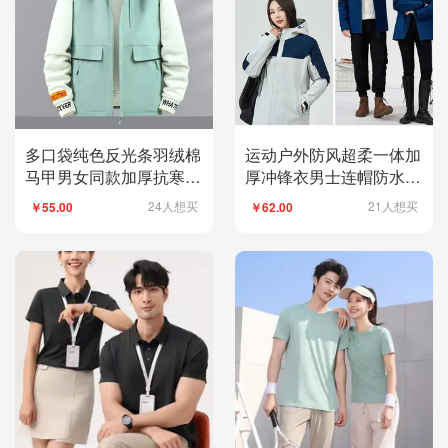
多口袋纯色反光条羽绒棉
运动户外防风超柔一体加
马甲男女同款加厚抗寒聚
厚冲锋衣男士连帽防水外
热保暖防风保暖科技面料
套户外服装定制耐磨防寒
24人想买
21人想买
￥55.00
￥62.00
内里加厚毛绒内胆迅速锁
裤
温抗寒