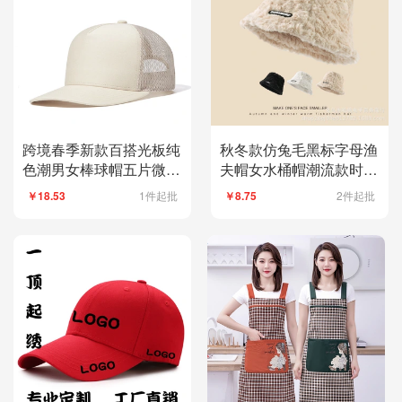
跨境春季新款百搭光板纯
秋冬款仿兔毛黑标字母渔
色潮男女棒球帽五片微弯
夫帽女水桶帽潮流款时尚
帽沿卡车网帽
百搭毛绒保暖盆帽
1件起批
2件起批
￥18.53
￥8.75