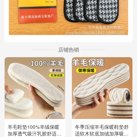
店铺热销
羊毛鞋垫100%羊绒保暖
冬季压缩羊毛保暖鞋垫舒
加厚透气吸汗乳胶舒适高
适软木软底加绒加厚吸汗