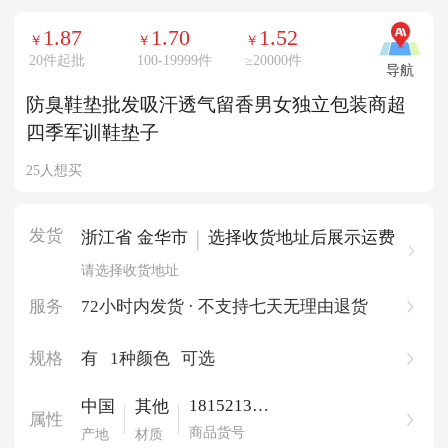
1.87
1.70
1.52
￥
￥
￥
20件起批
100-19999件
≥
20000件
导航
防臭鞋垫批发吸汗透气留香男女独立包装商超
四季军训鞋垫子
25人想买
发货
|
浙江省 金华市
选择收货地址后展示运费
请选择收货地址
服务
72小时内发货 · 不支持七天无理由退货
规格
有
1种颜色
可选
181521396
中国
其他
属性
7978
商品货号
产地
材质