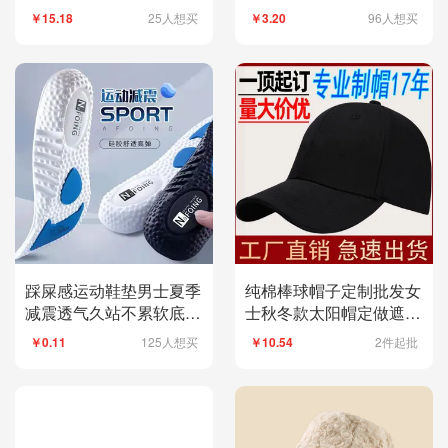
弹减震马丁靴加绒
透气抗菌防臭批发
25人想买
96人想买
￥15.18
￥3.20
踩屎感运动鞋垫男士夏季
纯棉棒球帽子定制批发女
减震透气久站不累软底篮
士秋冬款太阳帽定做遮阳
球aj气垫鞋垫
鸭舌帽刺绣logo男
125人想买
2件起批
￥0.11
￥10.54