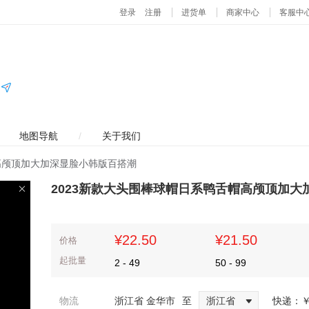
地图导航
/
关于我们
高颅顶加大加深显脸小韩版百搭潮
2023新款大头围棒球帽日系鸭舌帽高颅顶加大
¥22.50
¥21.50
价格
起批量
2
-
49
50
-
99
物流
浙江省 金华市
至
浙江省
快递：
￥