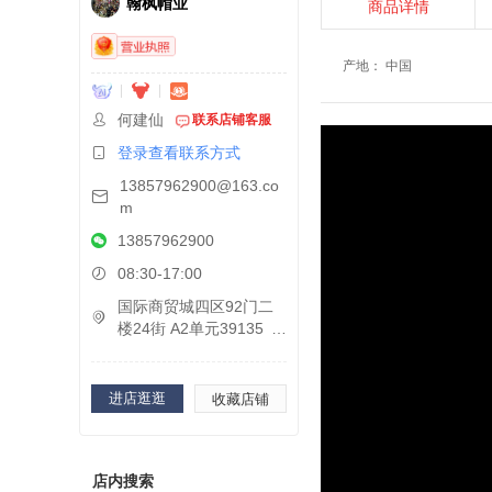
翰枫帽业
商品详情
产地
：
中国
何建仙
联系店铺客服
登录查看联系方式
13857962900@163.co
m
13857962900
08:30-17:00
国际商贸城四区92门二
楼24街 A2单元39135
进店逛逛
收藏店铺
店内搜索