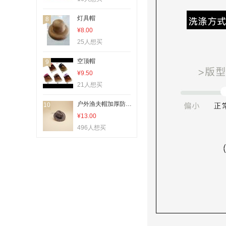
灯具帽
8
¥8.00
25人想买
空顶帽
9
¥9.50
21人想买
户外渔夫帽加厚防晒透气休闲棒球帽夏季新款渔夫帽
10
¥13.00
496人想买