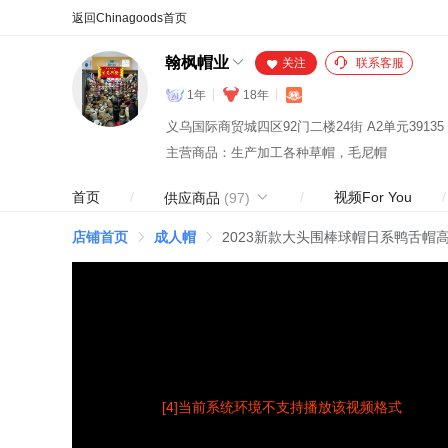
合同
外汇
HOT
NEW
保
翰枫帽业
关注
联系客服
1年
18年
义乌国际商贸城四区92门二楼24街 A2单元39135
主营商品：生产加工各种草帽，毛尼帽
首页
/
/
视频For You
/
供应商品
(97)
店铺首页
成人帽
2023新款大头围棒球帽日系鸭舌帽
[4]当前系统环境不支持播放该视频格式