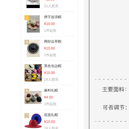
21人想买
绣字波浪帽
3
¥10.00
1件起批
网纱边草帽
4
¥10.00
1件起批
黑色包边帽
5
¥10.00
16人想买
麻料礼帽
6
¥4.50
1件起批
双面礼帽
7
¥10.00
16人想买