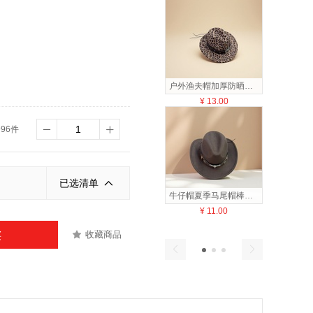
户外渔夫帽加厚防晒透气休闲棒球帽夏季新款渔夫帽
¥
13.00
¥
9
996件
已选清单
牛仔帽夏季马尾帽棒球帽休闲透气防晒帽子
¥
11.00
¥
10
收藏商品
买