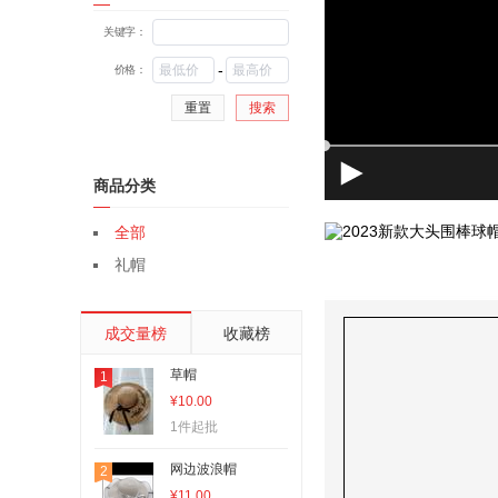
关键字：
-
价格：
重置
搜索
商品分类
全部
礼帽
成交量榜
收藏榜
草帽
1
¥10.00
1件起批
网边波浪帽
2
¥11.00