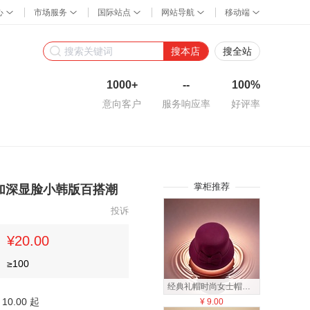
搜本店
搜全站
1000+
--
100%
意向客户
服务响应率
好评率
掌柜推荐
加深显脸小韩版百搭潮
投诉
¥20.00
≥
100
经典礼帽时尚女士帽子简约百搭春秋款外贸
10.00 起
¥
9.00
¥
8