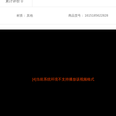
累计评价
0
材质
：
其他
商品货号
：
1615185622828
[4]当前系统环境不支持播放该视频格式