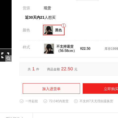
货源
现货
近30天内21
人想买
1
颜色
黑色
不支持退货
样式
¥22.50
库存199
（56-58cm）
1
22.50
共
件
商品金额
元
加入进货单
立即购
一件起批
72小时内发货
不支持7天无理由退换货