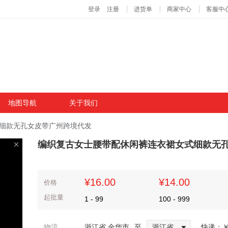
地图导航
关于我们
细款无孔女皮带广州跨境代发
编织复古女士腰带配休闲裤连衣裙女式细款无
¥16.00
¥14.00
价格
起批量
1
-
99
100
-
999
物流
浙江省 金华市
至
浙江省
快递：
￥