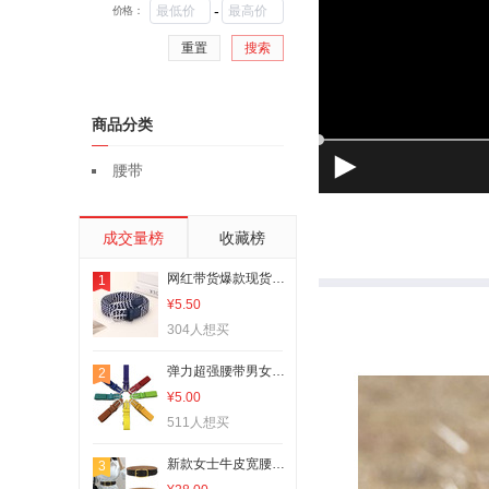
-
价格：
重置
搜索
商品分类
腰带
成交量榜
收藏榜
网红带货爆款现货男士帆布腰带女士弹力腰带韩版弹力松紧腰带批发
1
¥5.50
304人想买
弹力超强腰带男女户外运动可调节高档PU透气编织加厚松紧棒球皮带
2
¥5.00
511人想买
新款女士牛皮宽腰带腰封装饰裙子风衣皮带批发真皮腰带大衣belt
3