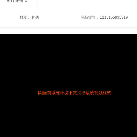
累计评价
0
材质
：
其他
商品货号
：
1215155935319
[4]当前系统环境不支持播放该视频格式