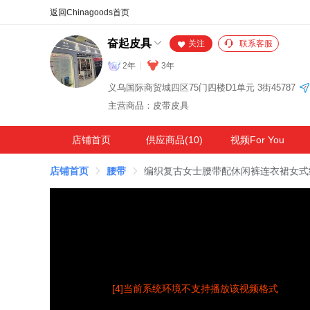
合同
外汇
HOT
NEW
保
奋起皮具
关注
联系客服
2年
3年
义乌国际商贸城四区75门四楼D1单元 3街45787
主营商品：皮带皮具
店铺首页
供应商品(10)
视频For You
店铺首页
腰带
编织复古女士腰带配休闲裤连衣裙女式
[4]当前系统环境不支持播放该视频格式