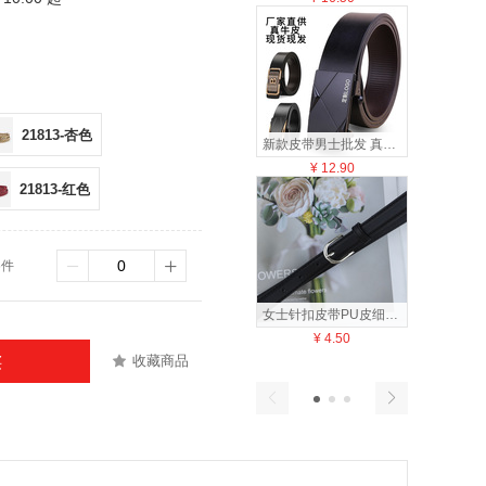
21813-杏色
新款皮带男士批发 真皮腰带男款 无牙自动扣百搭腰封牛皮裤带男式
¥
12.90
¥
28
21813-红色
6件
女士针扣皮带PU皮细腰带配裙子西装裤裤带现货支持批发一件代发
¥
4.50
¥
1
收藏商品
买