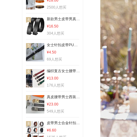
¥28.00
2500人想买
新款男士皮带男真皮内穿无牙自动扣腰带男式百搭牛皮商务裤带批发
4
¥16.50
304人想买
女士针扣皮带PU皮细腰带配裙子西装裤裤带现货支持批发一件代发
5
¥4.50
69人想买
编织复古女士腰带配休闲裤连衣裙女式细款无孔女皮带广州跨境代发
6
¥13.00
176人想买
真皮腰带男士西装皮带自动扣爆款字母G时尚潮流百搭中青年高级感
7
¥23.00
549人想买
皮带男士合金针扣PU腰带 牛仔裤带休闲百搭针扣皮带夜市货源
8
¥6.60