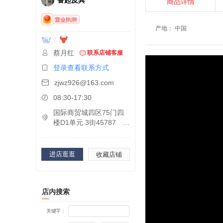
奋起皮具
商品详情
产地
：
中国
蔡月红
联系店铺客服
登录查看联系方式
zjwz926@163.com
08:30-17:30
国际商贸城四区75门四
楼D1单元 3街45787
进店逛逛
收藏店铺
店内搜索
关键字：