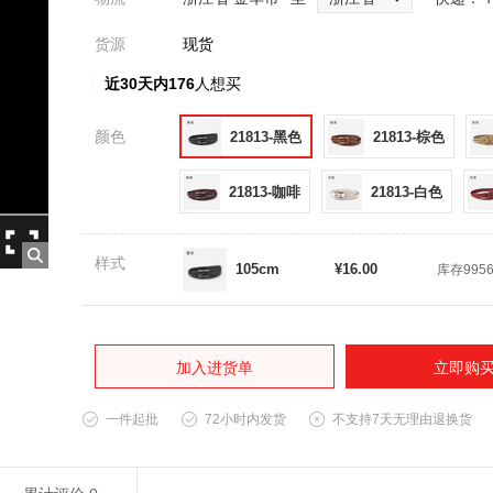
货源
现货
近30天内176
人想买
颜色
21813-黑色
21813-棕色
21813-咖啡
21813-白色
样式
105cm
¥16.00
库存995
加入进货单
立即购
一件起批
72小时内发货
不支持7天无理由退换货