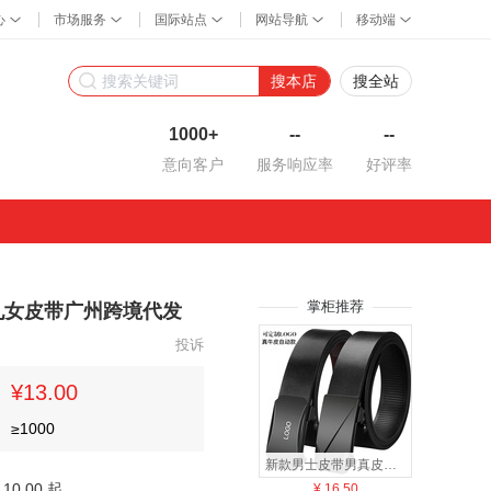
搜本店
搜全站
1000+
--
--
意向客户
服务响应率
好评率
掌柜推荐
孔女皮带广州跨境代发
投诉
¥13.00
≥
1000
新款男士皮带男真皮内穿无牙自动扣腰带男式百搭牛皮商务裤带批发
10.00 起
¥
16.50
¥
13