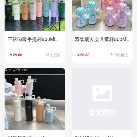
三饮磁吸手提杯900ML
双饮萌友会儿童杯500ML
16人想买
500件起批
￥29.60
￥20.80