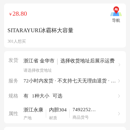
28.80
￥
导航
SITARAYURI冰霸杯大容量
301人想买
发货
|
浙江省 金华市
选择收货地址后展示运费
请选择收货地址
服务
72小时内发货 · 不支持七天无理由退货 · 一
件起批
规格
有
1种大小
可选
749225212
浙江永康
内胆304
属性
24543296
商品货号
产地
材质