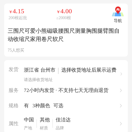
4.15
4.00
￥
￥
200根起批
≥
2000根
导航
三围尺可爱小熊磁吸腰围尺测量胸围腿臂围自
动收缩尺家用卷尺软尺
75人想买
发货
|
浙江省 台州市
选择收货地址后展示运费
请选择收货地址
服务
72小时内发货 · 不支持七天无理由退货
规格
有
3种颜色
可选
中国
其他
佳洁达
属性
产地
材质
品牌