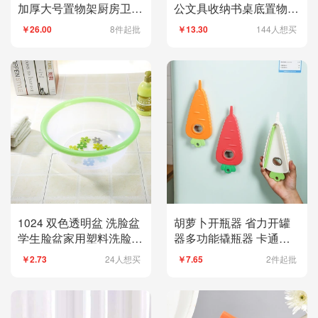
加厚大号置物架厨房卫生
公文具收纳书桌底置物架
间加高落地收纳架
大号手机隐藏神器
8件起批
144人想买
￥26.00
￥13.30
1024 双色透明盆 洗脸盆
胡萝卜开瓶器 省力开罐
学生脸盆家用塑料洗脸盆
器多功能撬瓶器 卡通日
透明套圈盆
系小清新拧厨房工具
24人想买
2件起批
￥2.73
￥7.65