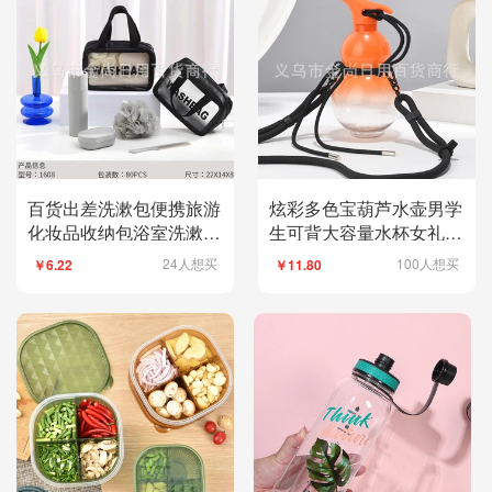
百货出差洗漱包便携旅游
炫彩多色宝葫芦水壶男学
化妆品收纳包浴室洗漱用
生可背大容量水杯女礼物
品收纳包套装批发
时尚创意潮流运动
24人想买
100人想买
￥6.22
￥11.80