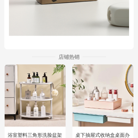
店铺热销
浴室塑料三角形洗脸盆架
桌下抽屉式收纳盒桌面办