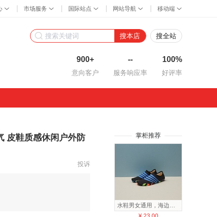
搜本店
搜全站
900+
--
100%
意向客户
服务响应率
好评率
掌柜推荐
气 皮鞋质感休闲户外防
投诉
水鞋男女通用，海边沙滩度假舒适惬意涉水鞋
¥
23.00
¥
18