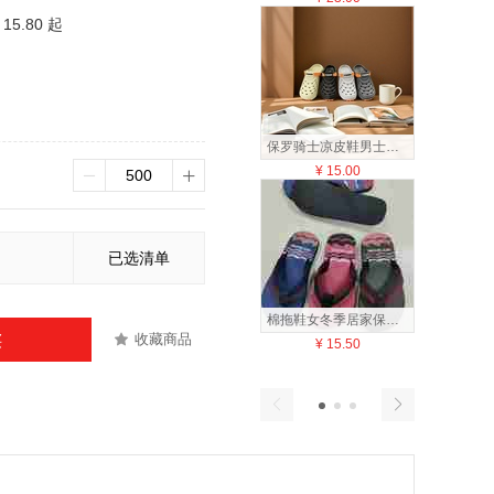
15.80 起
保罗骑士凉皮鞋男士夏季休闲拖鞋防湿气凉拖鞋男士夏季休闲凉拖鞋男士夏季休闲拖鞋防止湿气
¥
15.00
¥
16
已选清单
棉拖鞋女冬季居家保暖塑料拖鞋 按摩底防滑洞洞鞋 轻便舒适家居鞋子
收藏商品
买
¥
15.50
¥
15