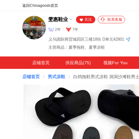
合同
外汇
HOT
NEW
保
雯惠鞋业
关注
联系客服
2年
7年
义乌国际商贸城四区三楼18街 D单元42801
主营商品：夏季拖鞋、夏季凉鞋
店铺首页
供应商品(75)
视频For You
店铺首页
男式凉鞋
白鸽拖鞋男式凉鞋 洞洞沙滩鞋男