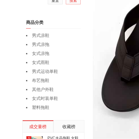
重置
搜索
商品分类
男式凉鞋
男式凉拖
女式凉拖
女式雨鞋
男式运动单鞋
布艺拖鞋
其他户外鞋
女式时装单鞋
塑料拖鞋
成交量榜
收藏榜
PVC水晶拖鞋 女鞋
1