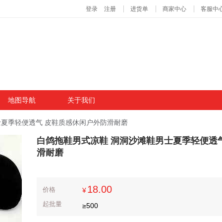
地图导航
关于我们
士夏季轻便透气 皮鞋质感休闲户外防滑耐磨
白鸽拖鞋男式凉鞋 洞洞沙滩鞋男士夏季轻便透
滑耐磨
18.00
价格
¥
起批量
≥
500