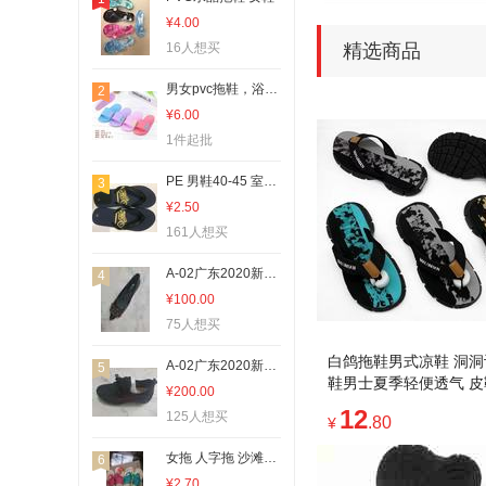
¥4.00
16人想买
精选商品
男女pvc拖鞋，浴室拖鞋
2
¥6.00
1件起批
PE 男鞋40-45 室内室外穿 质量好价格优惠 库存
3
¥2.50
161人想买
A-02广东2020新款女士休闲高跟鞋
4
¥100.00
75人想买
白鸽拖鞋男式凉鞋 洞
A-02广东2020新款透气休闲鞋
5
鞋男士夏季轻便透气 
¥200.00
尚休闲鞋款
12
125人想买
.80
¥
女拖 人字拖 沙滩拖鞋
6
¥2.70