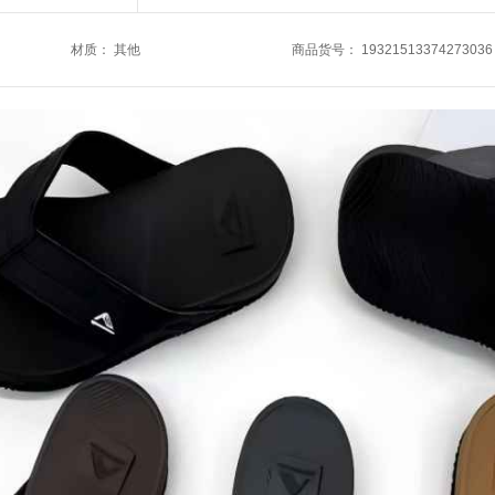
材质
：
其他
商品货号
：
19321513374273036