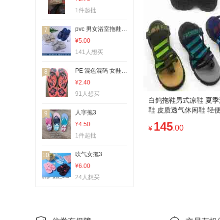
1件起批
pvc 男女浴室拖鞋 情侣浴室拖鞋 室内拖鞋
7
¥5.00
141人想买
PE 混色混码 女鞋 室内室外穿 质量很好 价格优惠 库存
8
¥2.40
91人想买
白鸽拖鞋男式凉鞋 夏
鞋 皮质透气休闲鞋 轻
人字拖3
9
男士鞋款
145
¥4.50
.00
¥
1件起批
吹气女拖3
10
¥6.00
24人想买