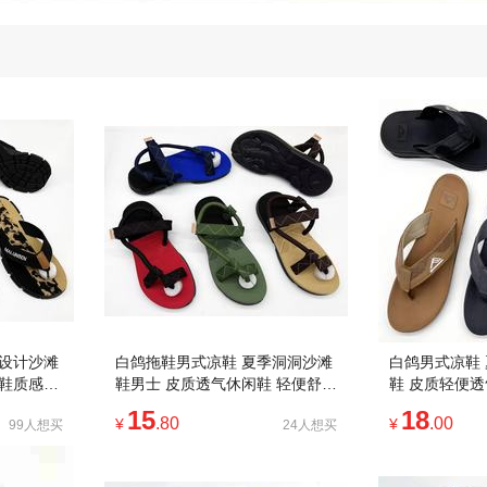
洞设计沙滩
白鸽拖鞋男式凉鞋 夏季洞洞沙滩
白鸽男式凉鞋
皮鞋质感时
鞋男士 皮质透气休闲鞋 轻便舒适
鞋 皮质轻便透
耐磨防滑
款
15
18
.80
.00
¥
¥
99人想买
24人想买