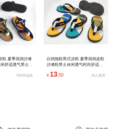
凉鞋 夏季洞洞沙滩
白鸽拖鞋男式凉鞋 夏季洞洞皮鞋
休闲舒适透气男士鞋
沙滩鞋男士休闲透气时尚舒适耐
磨防滑轻便
13
.50
¥
500件起批
16人想买