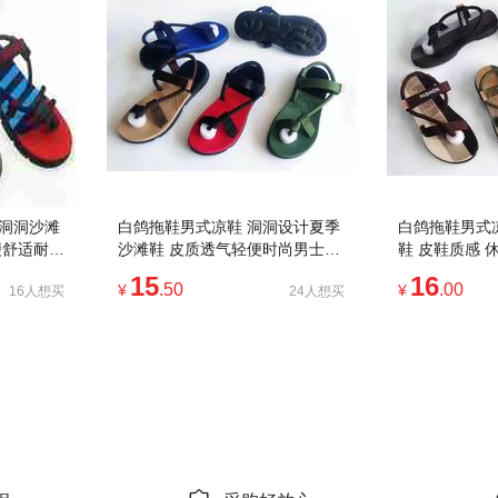
季洞洞沙滩
白鸽拖鞋男式凉鞋 洞洞设计夏季
白鸽拖鞋男式
便舒适耐磨
沙滩鞋 皮质透气轻便时尚男士休
鞋 皮鞋质感 
闲鞋
款
15
16
.50
.00
¥
¥
16人想买
24人想买