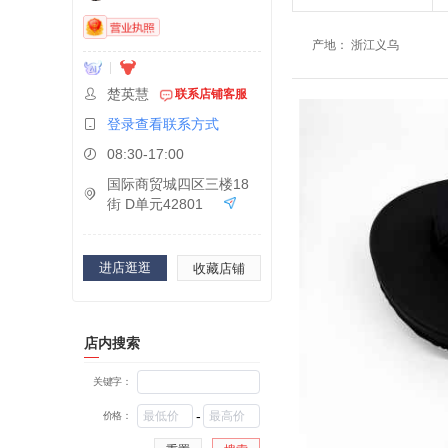
产地
：
浙江义乌
楚英慧
联系店铺客服
登录查看联系方式
08:30-17:00
国际商贸城四区三楼18
街 D单元42801
进店逛逛
收藏店铺
店内搜索
关键字：
-
价格：