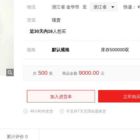
物流
浙江省 金华市
至
浙江省
快递：
￥
货源
现货
近30天内16
人想买
规格
默认规格
库存500000双
500
9000.00
共
双
商品金额
元
加入进货单
立即购
48小时内发货
不支持7天无理由退换货
累计评价
0