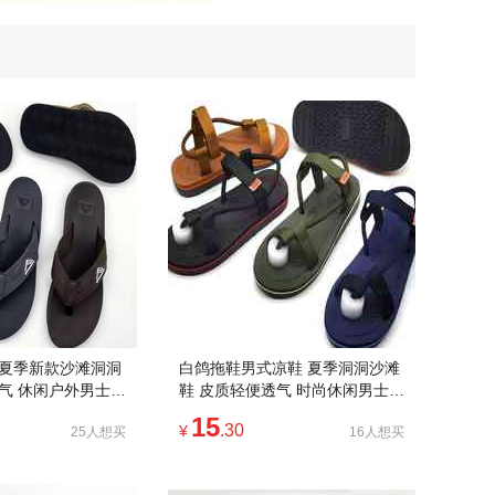
 夏季新款沙滩洞洞
白鸽拖鞋男式凉鞋 夏季洞洞沙滩
气 休闲户外男士鞋
鞋 皮质轻便透气 时尚休闲男士户
外鞋款
15
.30
¥
25人想买
16人想买