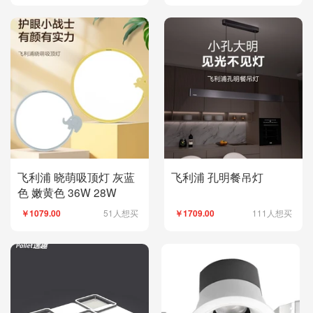
飞利浦 晓萌吸顶灯 灰蓝
飞利浦 孔明餐吊灯
色 嫩黄色 36W 28W
51人想买
111人想买
￥1079.00
￥1709.00