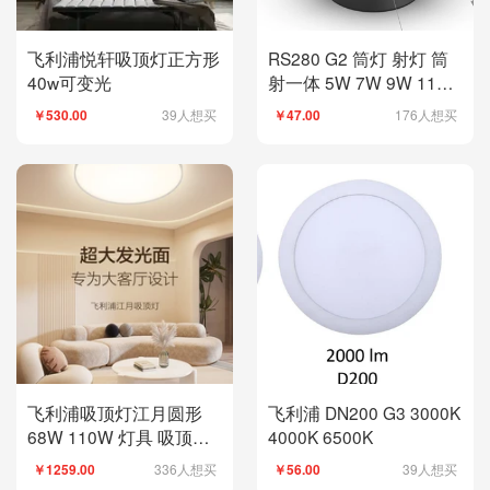
飞利浦悦轩吸顶灯正方形
RS280 G2 筒灯 射灯 筒
40w可变光
射一体 5W 7W 9W 11W
24D 4000K筒灯灯具小面
39人想买
176人想买
￥530.00
￥47.00
板灯装修空灯具
飞利浦吸顶灯江月圆形
飞利浦 DN200 G3 3000K
68W 110W 灯具 吸顶灯
4000K 6500K
具 护眼
336人想买
39人想买
￥1259.00
￥56.00