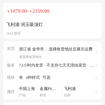
1079.00
2159.00
￥
- ￥
飞利浦 润玉吸顶灯
144人想买
发货
|
浙江省 金华市
选择收货地址后展示运费
请选择收货地址
服务
72小时内发货 · 不支持七天无理由退货 · 一
件起批
规格
有
4种样式
可选
中国上海
金属PS硅
飞利浦
属性
胶
产地
材质
品牌