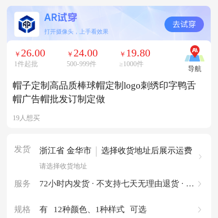
打开摄像头，上手看效果
26.00
24.00
19.80
￥
￥
￥
1件起批
500-999件
≥
1000件
导航
帽子定制高品质棒球帽定制logo刺绣印字鸭舌
帽广告帽批发订制定做
19人想买
发货
|
浙江省 金华市
选择收货地址后展示运费
请选择收货地址
服务
72小时内发货 · 不支持七天无理由退货 · 一
件起批
规格
有
12种颜色
、1种样式
可选