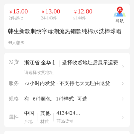
15.00
13.00
12.80
￥
￥
￥
2件起批
24-143件
≥
144件
导航
韩生新款刺绣字母潮流热销款纯棉水洗棒球帽
99人想买
发货
|
浙江省 金华市
选择收货地址后展示运费
请选择收货地址
服务
72小时内发货 · 不支持七天无理由退货
规格
有
6种颜色
、1种样式
可选
413442449
中国
其他
属性
218
商品货号
产地
材质