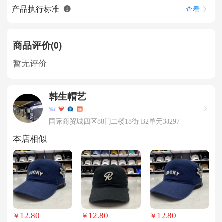
产品执行标准
查看
商品评价(0)
暂无评价
韩生帽艺
国际商贸城四区88门二楼18街 B2单元38297
本店相似
12.80
12.80
12.80
￥
￥
￥