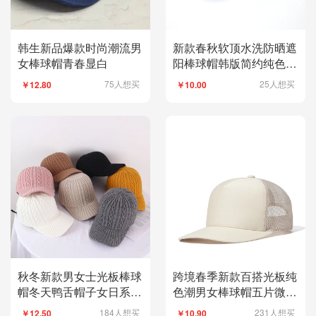
韩生新品爆款时尚潮流男
新款春秋软顶水洗防晒遮
女棒球帽青春显白
阳棒球帽韩版简约纯色鸭
舌帽光版帽男女
75人想买
25人想买
￥12.80
￥10.00
秋冬新款男女士光板棒球
跨境春季新款百搭光板纯
帽冬天鸭舌帽子女日系百
色潮男女棒球帽五片微弯
搭休闲时尚棒球帽
帽沿卡车网帽
184人想买
231人想买
￥12.50
￥10.90