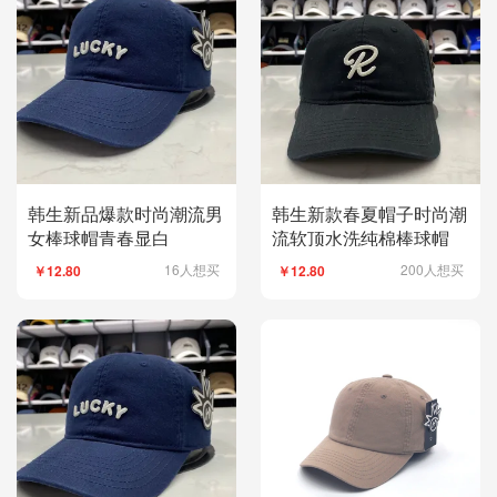
韩生新品爆款时尚潮流男
韩生新款春夏帽子时尚潮
女棒球帽青春显白
流软顶水洗纯棉棒球帽
16人想买
200人想买
￥12.80
￥12.80