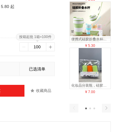
5.80 起
按箱起批 1箱=100件
便携式硅胶折叠水杯户外露营随手杯果汁杯办公咖啡杯伸缩杯漱口杯
¥
5.30
¥
8
已选清单
化妆品分装瓶，硅胶材质，款式多样
收藏商品
买
¥
7.00
¥
8