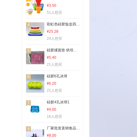
¥3.50
51人想买
彩虹色硅胶饭盒四件套可折叠保鲜盒
4
¥25.28
24人想买
硅胶揉面垫 烘培垫 隔热垫
5
¥5.40
21人想买
硅胶6孔冰球
6
¥6.20
21人想买
硅胶4孔冰球1
7
¥4.00
16人想买
厂家批发直销食品级加厚硅胶折叠水杯运动水壶户外随行创意礼品伸缩压缩便携迷彩旋盖
8
¥8.00