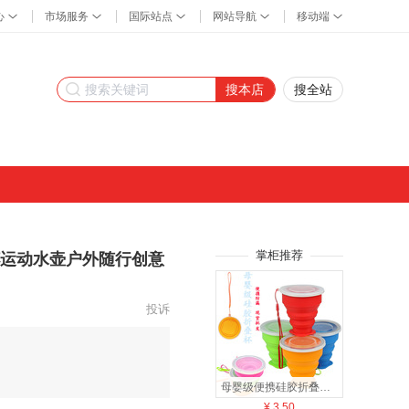
搜本店
搜全站
掌柜推荐
运动水壶户外随行创意
投诉
母婴级便携硅胶折叠水杯可伸缩折叠杯刷牙喝水漱口杯热销现货批发
¥
3.50
¥
8