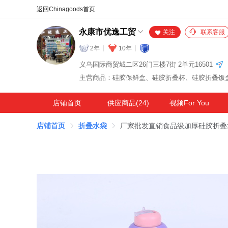
合同
外汇
HOT
NEW
保
永康市优逸工贸
关注
联系客服
2年
10年
义乌国际商贸城二区26门三楼7街 2单元16501
店铺首页
供应商品(24)
视频For You
店铺首页
折叠水袋
厂家批发直销食品级加厚硅胶折叠