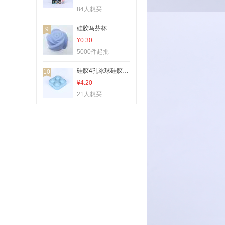
84人想买
硅胶马芬杯
9
¥0.30
5000件起批
硅胶4孔冰球硅胶4孔冰球硅胶4孔冰球
10
¥4.20
21人想买