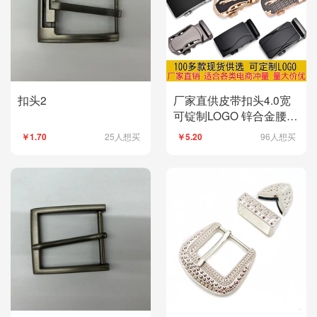
扣头2
厂家直供皮带扣头4.0宽
可锭制LOGO 锌合金腰带
头弹簧扣自动扣扣头
25人想买
96人想买
￥1.70
￥5.20