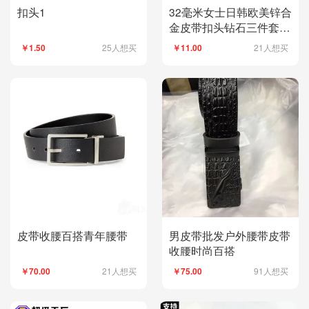
扣头1
32毫米女士日韩欧美锌合
金皮带扣头钻石三件套腰
带扣工厂直销
25人想买
21人想买
￥1.50
￥11.00
皮带收腰百搭青年腰带
男皮带批发户外腰带皮带
收腰时尚百搭
21人想买
91人想买
￥70.00
￥75.00