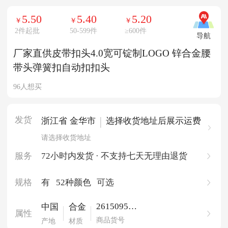
5.50
5.40
5.20
￥
￥
￥
2件起批
50-599件
≥
600件
导航
厂家直供皮带扣头4.0宽可锭制LOGO 锌合金腰
带头弹簧扣自动扣扣头
96人想买
发货
|
浙江省 金华市
选择收货地址后展示运费
请选择收货地址
服务
72小时内发货 · 不支持七天无理由退货
规格
有
52种颜色
可选
261509551
中国
合金
属性
9248
商品货号
产地
材质