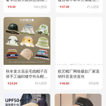
顶鸭舌帽防紫外线
英伦复古盆帽礼帽
144人想买
21人想买
￥9.35
￥37.06
秋冬复古花朵毛线帽子百
欧艺帽厂网络爆款厂家直
搭手工编织镂空包头帽民
销抖音直供直供
族风套头帽针织帽
24人想买
2件起批
￥24.64
￥46.80