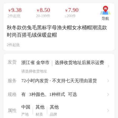
9.38
8.50
7.90
￥
￥
￥
2件起批
20-199件
≥
200件
导航
秋冬款仿兔毛黑标字母渔夫帽女水桶帽潮流款
时尚百搭毛绒保暖盆帽
2件起批
发货
|
浙江省 金华市
选择收货地址后展示运费
请选择收货地址
服务
72小时内发货 · 不支持七天无理由退货
规格
有
3种颜色
、1种样式
可选
中国
其他
其他
属性
产地
材质
品牌