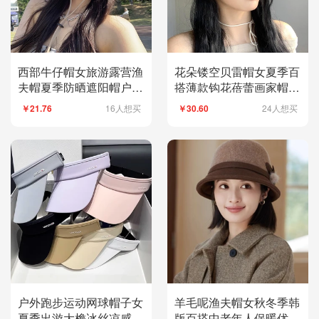
西部牛仔帽女旅游露营渔
花朵镂空贝雷帽女夏季百
夫帽夏季防晒遮阳帽户外
搭薄款钩花蓓蕾画家帽日
登山太阳帽子男潮
系复古显脸小帽子
16人想买
24人想买
￥21.76
￥30.60
户外跑步运动网球帽子女
羊毛呢渔夫帽女秋冬季韩
夏季出游大檐冰丝凉感无
版百搭中老年人保暖优雅