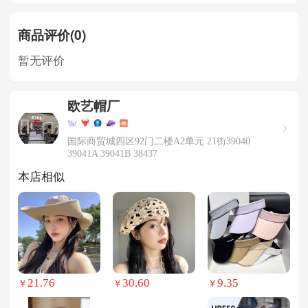
商品评价(0)
暂无评价
欧艺帽厂
国际商贸城四区92门二楼A2单元 21街39040
39041A 39041B 38437
本店相似
21.76
30.60
9.35
￥
￥
￥