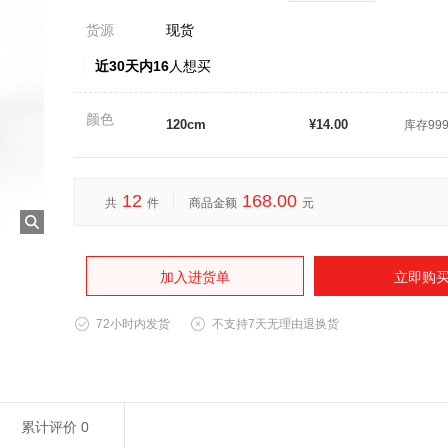
货源
现货
近30天内16
人想买
颜色
120cm
¥14.00
库存99
12
168.00
共
件
商品金额
元
加入进货单
立即购
72小时内发货
不支持7天无理由退换货
累计评价
0