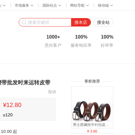
搜本店
搜全站
1000+
100%
100%
意向客户
服务响应率
好评率
掌柜推荐
腰带批发时来运转皮带
投诉
¥12.80
≥
120
男士西藏牦牛针扣皮带地摊货源现货男士休闲商务皮带毛底打孔腰带
10.00 起
¥
3.90
¥
22