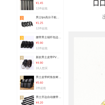
¥1.45
12件起批
男士tps高分子航空腰带 比牛皮还牛的皮带条自动打孔无牙各种花纹
2
¥1.25
12件起批
腰带男士绒纤包边自动铁皮扣配套皮带休闲时尚商务裤腰带厂家直销
3
¥5.90
12件起批
新款男士皮带PVC包边针扣裤腰带 男士腰带仿牛皮休闲百搭中性腰带
4
¥4.90
16人想买
男士皮带鳄鱼纹树皮自动贴皮扣腰带商务新款耐刮休闲裤带自有工厂
5
¥5.60
2件起批
男士开边自动腰带14纹采双线皮带地摊超市商场热卖裤腰带厂家直销
6
¥4.20