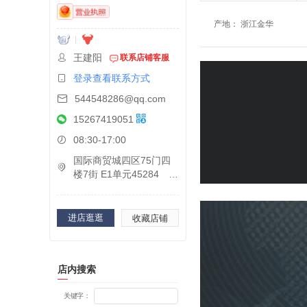
产地
：
浙江金华
王建阳
联系店铺客服
登录查看联系方式
544548286@qq.com
15267419051
08:30-17:00
国际商贸城四区75门四
楼7街 E1单元45284
进店逛逛
收藏店铺
店内搜索
关键字：