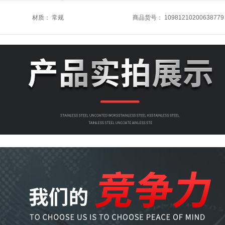
材质
：
常规
商品货号
：
10981210200638779