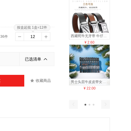
按盒起批 1盒=12件
西藏牦牛无牙带 牛仔压扣江湖地摊毛底皮带 平板男士腰带厂家热销
936件
¥
2.60
¥
5
已选清单
收藏商品
买
男士头层牛皮皮带女士装饰腰带头层扣皮带
¥
22.00
¥
14