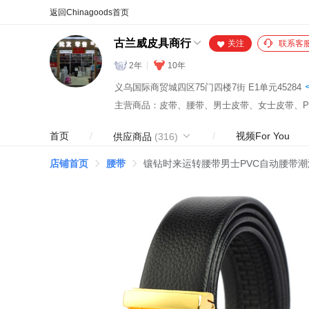
合同
外汇
HOT
NEW
保
古兰威皮具商行
关注
联系客
2年
10年
义乌国际商贸城四区75门四楼7街 E1单元45284
主营商品：皮带、腰带、男士皮带、女士皮带、P
首页
/
/
视频For You
供应商品
(316)
店铺首页
腰带
镶钻时来运转腰带男士PVC自动腰带