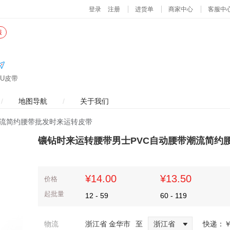
服
U皮带
/
地图导航
/
关于我们
潮流简约腰带批发时来运转皮带
镶钻时来运转腰带男士PVC自动腰带潮流简约
¥14.00
¥13.50
价格
起批量
12
-
59
60
-
119
物流
浙江省 金华市
至
浙江省
快递：
￥