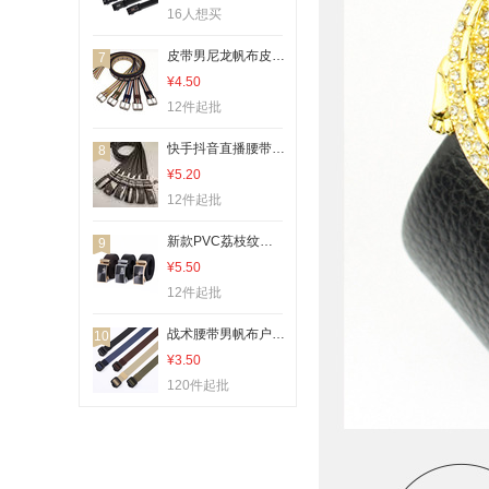
16人想买
皮带男尼龙帆布皮带加厚加长全气孔针扣休闲编织腰带学生军训裤带
7
¥4.50
12件起批
快手抖音直播腰带 男士皮带 包边自动腰带 简约大方时尚新款 现货
8
¥5.20
12件起批
新款PVC荔枝纹包边自动皮带 男士商务休闲西裤牛仔裤腰带厂家批发
9
¥5.50
12件起批
战术腰带男帆布户外尼龙无铁塑料扣 防过敏腰封男女休闲环保皮带
10
¥3.50
120件起批