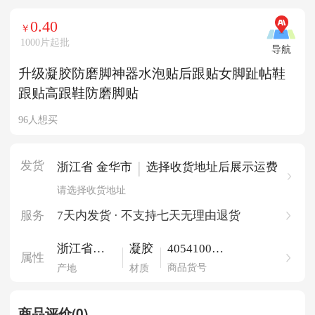
0.40
￥
1000片起批
导航
升级凝胶防磨脚神器水泡贴后跟贴女脚趾帖鞋
跟贴高跟鞋防磨脚贴
96人想买
发货
|
浙江省 金华市
选择收货地址后展示运费
请选择收货地址
服务
7天内发货 · 不支持七天无理由退货
405410093
浙江省金
凝胶
属性
92119682
华市
商品货号
产地
材质
商品评价(0)