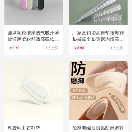
圆点颗粒按摩透气吸汗薄
厂家直销增高鞋垫按摩鞋
款通用柔软舒适高弹软鞋
垫减震全垫隐形内增高鞋
垫
垫男女高度可调节
25人想买
21人想买
￥2.70
￥3.90
乳胶毛巾布鞋垫
加厚海绵后跟贴防磨调鞋