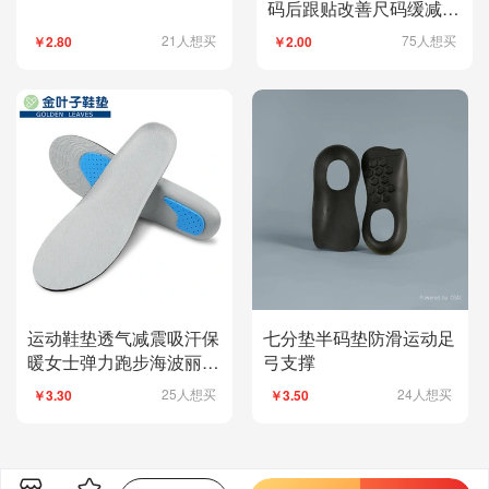
码后跟贴改善尺码缓减脚
部疼痛泡棉后脚贴
21人想买
75人想买
￥2.80
￥2.00
运动鞋垫透气减震吸汗保
七分垫半码垫防滑运动足
暖女士弹力跑步海波丽篮
弓支撑
球鞋垫可裁剪鞋垫
25人想买
24人想买
￥3.30
￥3.50