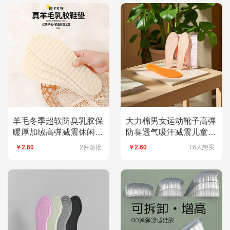
羊毛冬季超软防臭乳胶保
大力棉男女运动靴子高弹
暖厚加绒高弹减震休闲鞋
防臭透气吸汗减震儿童鞋
鞋垫男女裁剪批发
垫裁剪批发后跟贴
2件起批
16人想买
￥2.60
￥2.60