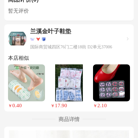
暂无评价
兰溪金叶子鞋垫
国际商贸城四区76门二楼18街 D2单元37006
本店相似
0.40
17.90
2.10
￥
￥
￥
商品详情