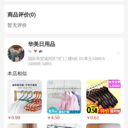
商品评价(0)
暂无评价
华美日用品
国际商贸城四区79门二楼6街 D1单元34880A
34880B 34881
本店相似
0.90
4.50
0.61
￥
￥
￥