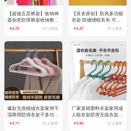
【超值五层裤架】收纳神
【良舍原创】防风多功能
器创意防滑裤架收纳整理
衣架 防缠绕晾衣夹 可收
架裤夹家用成人
强力裤夹袜夹
21人想买
21人想买
￥0.70
￥4.37
爆款无痕植绒衣架家用干
厂家直销塑料衣架家用成
湿两用防滑衣架子多功能
人晾衣架防滑无痕衣架子
成人塑料衣挂批发
衣撑收纳架子批发
21人想买
21人想买
￥0.71
￥0.90