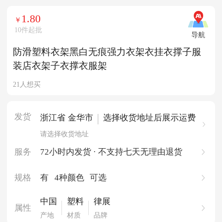
1.80
￥
10件起批
导航
防滑塑料衣架黑白无痕强力衣架衣挂衣撑子服
装店衣架子衣撑衣服架
21人想买
发货
|
浙江省 金华市
选择收货地址后展示运费
请选择收货地址
服务
72小时内发货 · 不支持七天无理由退货
规格
有
4种颜色
可选
中国
塑料
律展
属性
产地
材质
品牌