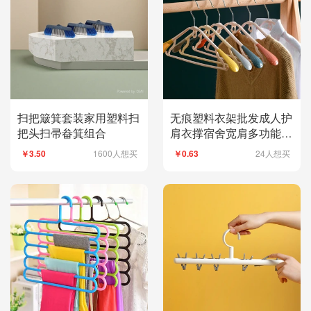
扫把簸箕套装家用塑料扫
无痕塑料衣架批发成人护
把头扫帚畚箕组合
肩衣撑宿舍宽肩多功能晾
衣架加粗连挂衣架
1600人想买
24人想买
￥3.50
￥0.63