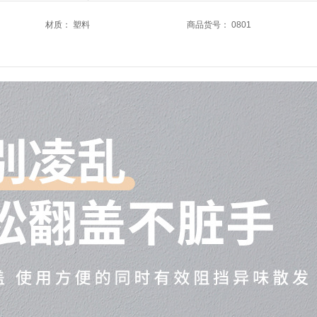
材质
：
塑料
商品货号
：
0801