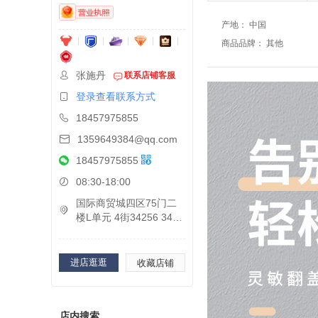
产地
：
中国
商品品牌
：
其他
张施丹
联系店铺客服
登录查看联系方式
18457975855
1359649384@qq.com
18457975855
08:30-18:00
国际商贸城四区75门二
楼L单元 4街34256 3425
7 34268 34258 34263
进店逛逛
收藏店铺
店内搜索