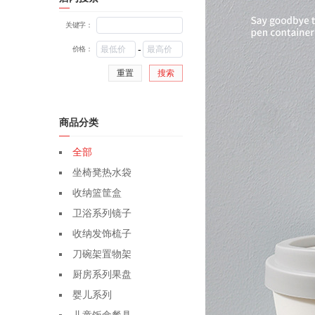
关键字：
-
价格：
重置
搜索
商品分类
全部
坐椅凳热水袋
收纳篮筐盒
卫浴系列镜子
收纳发饰梳子
刀碗架置物架
厨房系列果盘
婴儿系列