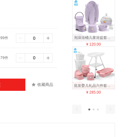
泡澡浴桶儿童浴盆套装新生儿沐浴洗澡婴儿宝宝洗澡盆塑料脸盆跨境
999件
¥
120.00
¥
26
879件
收藏商品
买
批发婴儿礼品六件套新生儿大号浴盆尿布台宝宝坐便器收纳篮套装新
¥
285.00
¥
77