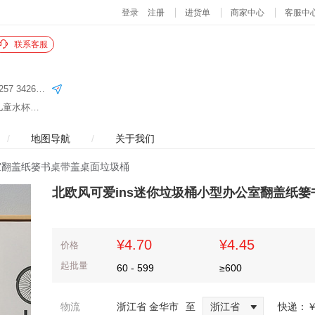
联系客服
义乌国际商贸城四区75门二楼L单元 4街34256 34257 34268 34258 34263
主营商品：儿童浴盆、儿童座便器、儿童饭盒、儿童水杯、PET收纳、PET盘、PET储物罐、PET收纳系列、刷子系列、卫浴套装、调味盒、刨刀、量杯、扫把、马桶刷、太空杯运动水壶、不锈钢钢饭盒、保鲜盒、置物架、碗架
/
地图导航
/
关于我们
室翻盖纸篓书桌带盖桌面垃圾桶
北欧风可爱ins迷你垃圾桶小型办公室翻盖纸
¥4.70
¥4.45
价格
起批量
60
-
599
≥
600
物流
浙江省 金华市
至
浙江省
快递：
￥