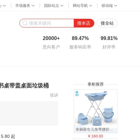
搜本店
搜全站
20000+
89.47%
99.81%
意向客户
服务响应率
好评率
掌柜推荐
篓书桌带盖桌面垃圾桶
投诉
坐躺新生儿免弯腰折叠椅子浴盆套装洗澡盆宝宝洗浴6件套幼儿
5.80 起
¥
160.00
¥
24