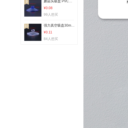
蘑菇头吸盘 PVC透明玻璃吸盘 玩具配件
9
¥0.08
99人想买
强力真空吸盘30mm薄款两面吸透明pvc小吸盘茶几玻璃防滑垫片
10
¥0.11
84人想买