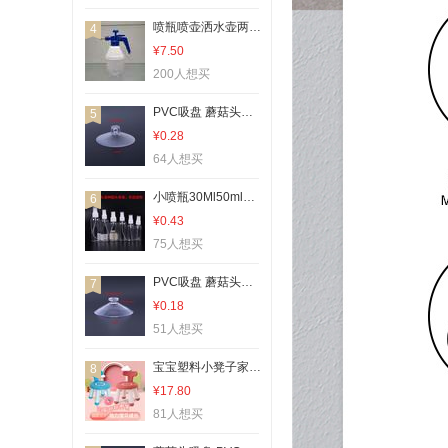
抽屉盒药箱盒
喷瓶喷壶洒水壶两用手压式塑料喷水壶0.8L
4
量杯漏斗吸盘
¥7.50
花盆花瓶喷瓶
200人想买
烘焙系列宠物
PVC吸盘 蘑菇头吸盘60mm 玻璃吸盘 日用品挂钩配件
5
苍蝇拍按摩器
¥0.28
64人想买
手套湿巾抹布
储物罐针线盒
小喷瓶30Ml50ml75ml100ml喷瓶乳液瓶 精油瓶喷头喷瓶按压喷瓶翻盖喷瓶
6
¥0.43
75人想买
PVC吸盘 蘑菇头吸盘53mm 玻璃吸盘 日用品挂钩配件
7
¥0.18
51人想买
宝宝塑料小凳子家用卡通圆凳加厚可爱儿童甜甜圈儿童椅靠背椅
8
¥17.80
81人想买