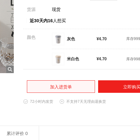
货源
现货
近30天内16
人想买
颜色
灰色
¥4.70
库存99
米白色
¥4.70
库存99
加入进货单
立即购
72小时内发货
不支持7天无理由退换货
累计评价
0