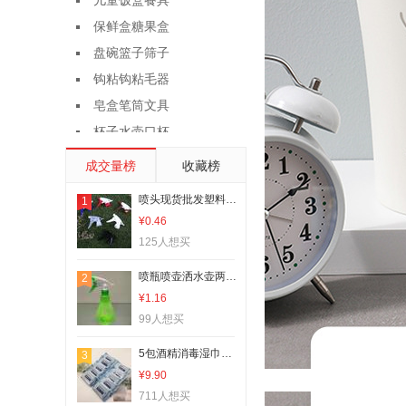
儿童饭盒餐具
保鲜盒糖果盒
盘碗篮子筛子
钩粘钩粘毛器
皂盒笔筒文具
杯子水壶口杯
脸盆水桶水勺
成交量榜
收藏榜
纸巾盒脏衣筐
喷头现货批发塑料简易喷雾头喷水壶饮料喷嘴洒水壶头红茶浇花头现货
1
调味盒/筷笼
¥0.46
鞋架衣架夹子
125人想买
垃圾桶收纳桶
喷瓶喷壶洒水壶两用塑料手压式洒水壶喷壶，款式多，欢迎选购！
2
刷子铲子绳子
¥1.16
玻璃刮马桶刷
99人想买
扫把拖把套刷
5包酒精消毒湿巾10抽英文版 灭菌消毒湿巾一次性便携式湿纸巾批发拍下一份5包包邮
3
冰桶冰膜防尘
¥9.90
米桶/鸡蛋盒
711人想买