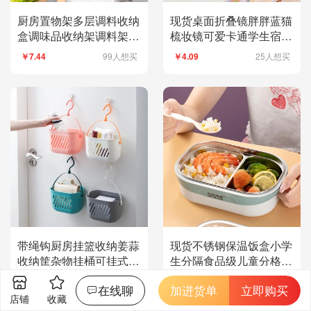
厨房置物架多层调料收纳
现货桌面折叠镜胖胖蓝猫
盒调味品收纳架调料架调
梳妆镜可爱卡通学生宿舍
料收纳盒果盘
台式小镜子公主镜
99人想买
25人想买
￥7.44
￥4.09
带绳钩厨房挂篮收纳姜蒜
现货不锈钢保温饭盒小学
收纳筐杂物挂桶可挂式置
生分隔食品级儿童分格便
物架大爆款储物篮
当餐盒上班族
24人想买
48件起批
￥4.40
￥11.70
在线聊
加进货单
立即购买
店铺
收藏