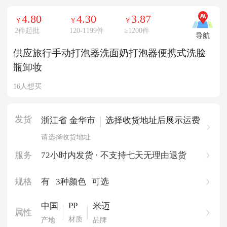
4.80
4.30
3.87
￥
￥
￥
2件起批
120-1199件
≥
1200件
导航
供应旅行手动打泡器洗面奶打泡器便携式洗脸
瓶卸妆
16人想买
发货
|
浙江省 金华市
选择收货地址后展示运费
请选择收货地址
服务
72小时内发货 · 不支持七天无理由退货
规格
有
3种颜色
可选
PP
中国
米迈
属性
材质
产地
品牌