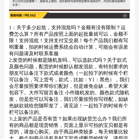
1：关于多少起批，支持混批吗？金额有没有限制？运
费怎么算？所有产品按照上面的起批量就可以，金额不
限！支持混批！支持支付宝交易！每个产品我们都有写
明重量，拍的时候运费系统会自动计算，可能会有误差
有问题请及时联系客服
2:发货的时候都是随机发吗，可以选款式吗？关于款式
及颜色问题，配货的时候默认都发混款，有特别要求的
朋友可以备注下款式或者颜色（一起拍下的时候有个栏
可以备注，写上货号，款式，比如：Y1：黑色），我们
会尽量按照要求帮你们配好，但是难免会缺，希望大家
包容下。大件写留言备注 小件随机发的。颜色款式随机
发，但是您可以写备注，我们尽量按照你写得配，如缺
色缺款就给您随即发了，请见谅！一起拍下的时候有个
栏可以备注的。
3:上架的产品是否有货？如果出现缺货怎么办？我们所
有的商品都是现货销售，页面上显示可拍的宝贝都是有
货的，请放心购买。由于商品种类较多，每天销量比较
大，极个别商品没有及时下架造成断货的情况，请您谅