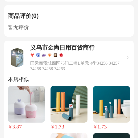
商品评价(0)
暂无评价
义乌市金尚日用百货商行
国际商贸城四区75门二楼L单元 4街34256 34257
34268 34258 34263
本店相似
3.87
1.73
1.73
￥
￥
￥