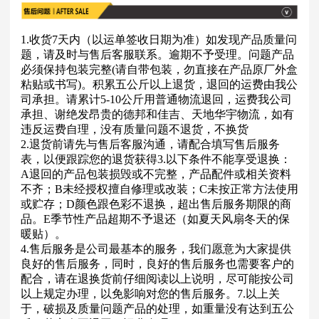
1.收货7天内（以运单签收日期为准）如发现产品质量问
题，请及时与售后客服联系。逾期不予受理。问题产品
必须保持包装完整(请自带包装，勿直接在产品原厂外盒
粘贴或书写)。积累五公斤以上退货，退回的运费由我公
司承担。请累计5-10公斤用普通物流退回，运费我公司
承担、谢绝发昂贵的德邦和佳吉、天地华宇物流，如有
违反运费自理，没有质量问题不退货，不换货
2.退货前请先与售后客服沟通，请配合填写售后服务
表，以便跟踪您的退货获得3.以下条件不能享受退换：
A退回的产品包装损毁或不完整，产品配件或相关资料
不齐；B未经授权擅自修理或改装；C未按正常方法使用
或贮存；D颜色跟色彩不退换，超出售后服务期限的商
品。E季节性产品超期不予退还（如夏天风扇冬天的保
暖贴）。
4.售后服务是公司最基本的服务，我们愿意为大家提供
良好的售后服务，同时，良好的售后服务也需要客户的
配合，请在退换货前仔细阅读以上说明，尽可能按公司
以上规定办理，以免影响对您的售后服务。7.以上关
于，破损及质量问题产品的处理，如重量没有达到五公