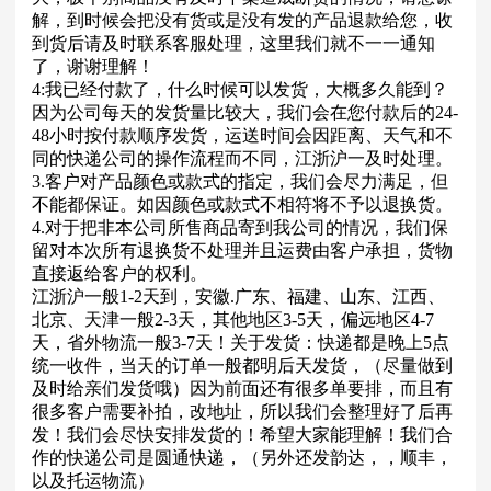
解，到时候会把没有货或是没有发的产品退款给您，收
到货后请及时联系客服处理，这里我们就不一一通知
了，谢谢理解！
4:我已经付款了，什么时候可以发货，大概多久能到？
因为公司每天的发货量比较大，我们会在您付款后的24-
48小时按付款顺序发货，运送时间会因距离、天气和不
同的快递公司的操作流程而不同，江浙沪一及时处理。
3.客户对产品颜色或款式的指定，我们会尽力满足，但
不能都保证。如因颜色或款式不相符将不予以退换货。
4.对于把非本公司所售商品寄到我公司的情况，我们保
留对本次所有退换货不处理并且运费由客户承担，货物
直接返给客户的权利。
江浙沪一般1-2天到，安徽.广东、福建、山东、江西、
北京、天津一般2-3天，其他地区3-5天，偏远地区4-7
天，省外物流一般3-7天！关于发货：快递都是晚上5点
统一收件，当天的订单一般都明后天发货，（尽量做到
及时给亲们发货哦）因为前面还有很多单要排，而且有
很多客户需要补拍，改地址，所以我们会整理好了后再
发！我们会尽快安排发货的！希望大家能理解！我们合
作的快递公司是圆通快递，（另外还发韵达，，顺丰，
以及托运物流）