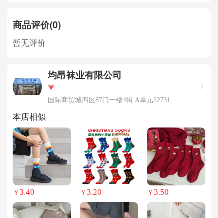
商品评价(0)
暂无评价
均昂袜业有限公司
国际商贸城四区87门一楼4街 A单元32731
本店相似
3.40
3.20
3.50
￥
￥
￥