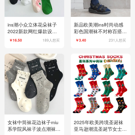
ins潮小众立体花朵袜子
新品欧美潮ins时尚动感
2022新款网红爆款设计
彩色国潮袜不对称百搭情
感长袜日系jk中筒袜
侣AB中长筒棉袜子
189人想买
231人想买
￥16.50
￥3.40
女袜中筒袜花边袜子miu
2025年欧美跨境圣诞袜
系学院风袜子波点潮袜透
亚马逊潮流圣诞节女士中