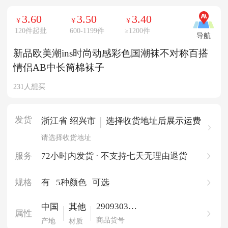
3.60
3.50
3.40
￥
￥
￥
120件起批
600-1199件
≥
1200件
导航
新品欧美潮ins时尚动感彩色国潮袜不对称百搭
情侣AB中长筒棉袜子
231人想买
发货
|
浙江省 绍兴市
选择收货地址后展示运费
请选择收货地址
服务
72小时内发货 · 不支持七天无理由退货
规格
有
5种颜色
可选
290930380
中国
其他
属性
0590
商品货号
产地
材质