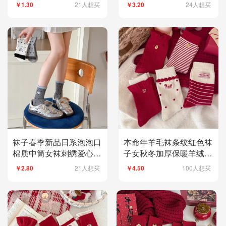
气棉袜时尚百搭款
筒袜ins潮牌男袜子
21人想买
24人想买
￥1.30
￥3.20
袜子春季新品日系泡泡口
本命年羊毛袜条纹红色袜
棉质中筒女袜刺绣爱心蝴
子女秋冬加厚保暖羊绒配
蝶结撞色圆点
饰新年韩版堆堆袜
21人想买
100人想买
￥2.80
￥4.50