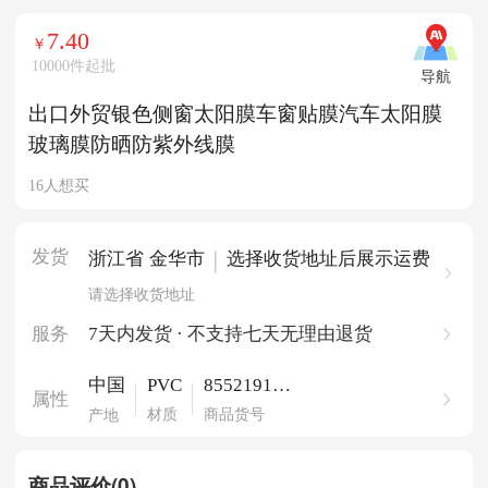
7.40
￥
10000件起批
导航
出口外贸银色侧窗太阳膜车窗贴膜汽车太阳膜
玻璃膜防晒防紫外线膜
16人想买
发货
|
浙江省 金华市
选择收货地址后展示运费
请选择收货地址
服务
7天内发货 · 不支持七天无理由退货
PVC
855219153
中国
属性
65867664
材质
商品货号
产地
商品评价(0)