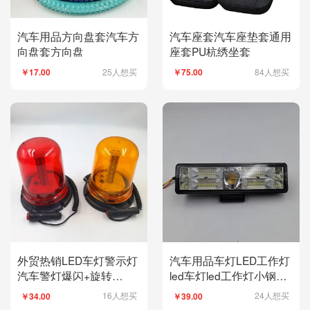
汽车用品方向盘套汽车方
汽车座套汽车座垫套通用
向盘套方向盘
座套PU杭绣坐套
25人想买
84人想买
￥17.00
￥75.00
外贸热销LED车灯警示灯
汽车用品车灯LED工作灯
汽车警灯爆闪+旋转
led车灯led工作灯小钢炮
12V24V通用点烟器款
灯大视野灯
16人想买
24人想买
￥34.00
￥39.00