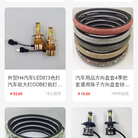
外贸H4汽车LED灯3色灯
汽车用品方向盘套4季把
汽车前大灯COB灯前灯
套通用珠子方向盘套轿车
24W汽车照明灯
拼接方向套
16人想买
100件起批
￥33.00
￥19.00