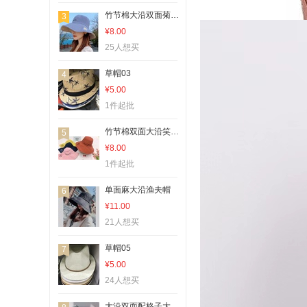
竹节棉大沿双面菊花渔夫帽
3
¥8.00
25人想买
草帽03
4
¥5.00
1件起批
竹节棉双面大沿笑脸渔夫帽
5
¥8.00
1件起批
单面麻大沿渔夫帽
6
¥11.00
21人想买
草帽05
7
¥5.00
24人想买
大沿双面配格子大沿渔夫帽