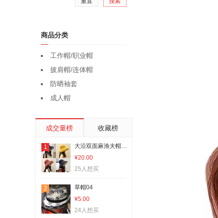
重置
搜索
商品分类
工作帽/职业帽
披肩帽/连体帽
防晒袖套
成人帽
成交量榜
收藏榜
大沿双面麻渔夫帽鸿祥帽业时尚百搭款网红爆款李佳琪推荐
1
¥20.00
25人想买
草帽04
2
¥5.00
24人想买