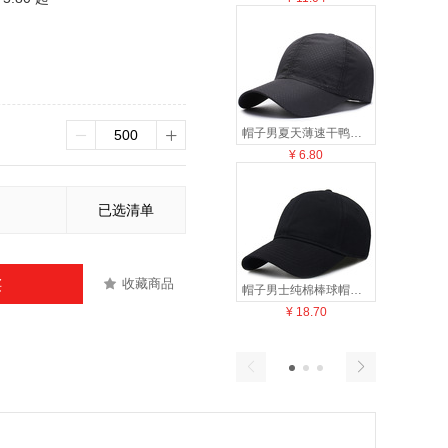
帽子男夏天薄速干鸭舌户外防晒男士太阳秋冬休闲钓鱼遮阳棒球帽女
¥
6.80
¥
9
已选清单
收藏商品
买
帽子男士纯棉棒球帽夏季户外休闲软顶鸭舌帽女大码大头围广告帽潮
¥
18.70
¥
19