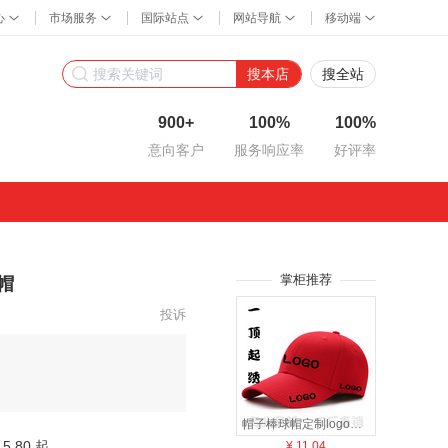
搜本店
搜全站
900+
100%
100%
意向客户
服务响应率
好评率
掌柜推荐
帽
投诉
帽子棒球帽定制logo鸭舌帽旅游广告帽儿童帽遮阳帽定制刺绣批发
5.80 起
¥
11.04
¥
17