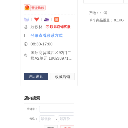
产地
：
中国
单个商品重量
：
0.1KG
刘铁林
联系店铺客服
登录查看联系方式
08:30-17:00
国际商贸城四区92门二
楼A2单元 19街38971A 3
8971B
进店逛逛
收藏店铺
店内搜索
关键字：
-
价格：