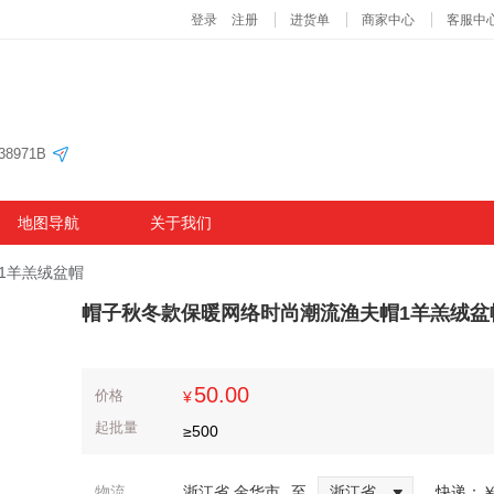
8971B
地图导航
关于我们
1羊羔绒盆帽
帽子秋冬款保暖网络时尚潮流渔夫帽1羊羔绒盆
50.00
价格
¥
起批量
≥
500
物流
浙江省 金华市
至
浙江省
快递：
￥