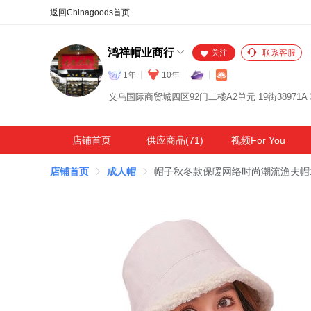
合同
外汇
HOT
NEW
保
鸿祥帽业商行
关注
联系客服
1年
10年
义乌国际商贸城四区92门二楼A2单元 19街38971A 3
店铺首页
供应商品(71)
视频For You
店铺首页
成人帽
帽子秋冬款保暖网络时尚潮流渔夫帽