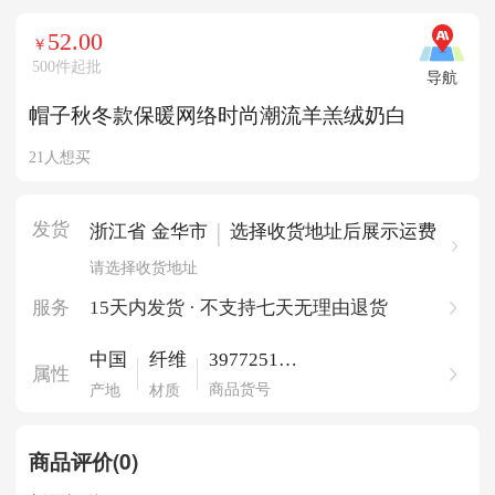
52.00
￥
500件起批
导航
帽子秋冬款保暖网络时尚潮流羊羔绒奶白
21人想买
发货
|
浙江省 金华市
选择收货地址后展示运费
请选择收货地址
服务
15天内发货 · 不支持七天无理由退货
397725135
中国
纤维
属性
91801629
商品货号
产地
材质
商品评价(0)