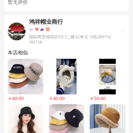
暂无评价
鸿祥帽业商行
国际商贸城四区92门二楼A2单元 19街38971A
38971B
本店相似
40.00
40.00
50.00
￥
￥
￥