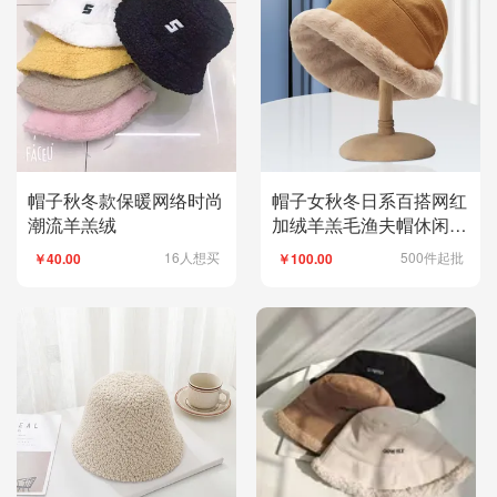
帽子秋冬款保暖网络时尚
帽子女秋冬日系百搭网红
潮流羊羔绒
加绒羊羔毛渔夫帽休闲宽
檐保暖毛绒盆帽女1
16人想买
500件起批
￥40.00
￥100.00