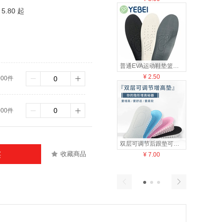
5.80 起
普通EVA运动鞋垫篮球运动耐磨透气鞋垫潮流实惠可裁剪鞋垫舒适便捷多色实惠地摊运动批发
¥
2.50
¥
18
000件
000件
双层可调节后跟垫可垫1-4层耐磨舒适便捷多色搭配批发柔软减震缓释TPR硅胶不易变形有弹性
收藏商品
买
¥
7.00
¥
3