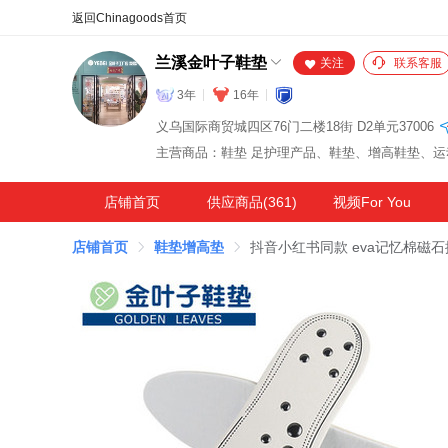
合同
外汇
HOT
NEW
保
兰溪金叶子鞋垫
关注
联系客服
3年
16年
义乌国际商贸城四区76门二楼18街 D2单元37006
店铺首页
供应商品(361)
视频For You
店铺首页
鞋垫增高垫
抖音小红书同款 eva记忆棉磁