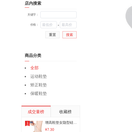
店内搜索
关键字：
-
价格：
重置
搜索
商品分类
全部
运动鞋垫
矫正鞋垫
保暖鞋垫
成交量榜
收藏榜
增高鞋垫女隐型硅胶网红仿生隐形透气后跟垫抖音神器男内增高3CM
1
¥7.30