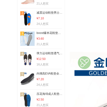
21人想买
减震运动鞋垫男士透气加厚吸汗鞋垫篮球足球跑步军训鞋垫PU运动
2
¥7.10
24人想买
boost爆米花鞋垫增高鞋垫男女夏透气运动增高鞋垫内增高鞋垫神器
3
¥3.60
21人想买
弹力运动鞋垫透气减震加厚男垫女垫足弓支撑篮球鞋跑步登山鞋垫PU
4
¥12.50
16人想买
内增高EVA鞋垫全垫后跟隐形增高鞋垫舒适男女式记忆海绵多种高度
5
¥7.20
24人想买
压花海绵成人鞋垫吸汗透气男难女士减压按摩鞋垫厂家加厚透气防磨
6
¥2.50
21人想买