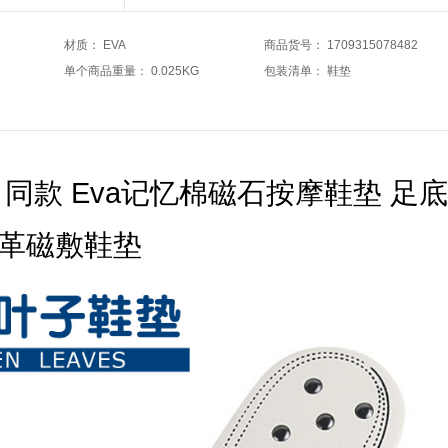
材质
：
EVA
商品货号
：
1709315078482
单个商品重量
：
0.025KG
包装清单
：
鞋垫
 同款 Eva记忆棉磁石按摩鞋垫 足
皮革磁敷鞋垫