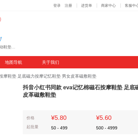
主营商品：鞋垫 足护理产品、鞋垫、增高鞋垫、运动鞋垫、按摩鞋垫
地图导航
关于我们
石按摩鞋垫 足底磁力按摩记忆鞋垫 男女皮革磁敷鞋垫
抖音小红书同款 eva记忆棉磁石按摩鞋垫 足底
皮革磁敷鞋垫
¥5.80
¥5.60
价格
起批量
50
-
499
500
-
4999