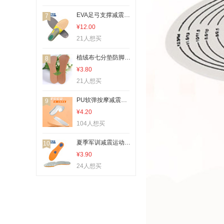
EVA足弓支撑减震鞋垫透气军训运动鞋垫跨境亚马逊男士女士
7
¥12.00
21人想买
植绒布七分垫防脚痛 防磨贴 护足垫 高跟鞋凉鞋 鞋垫 女批发
8
¥3.80
21人想买
PU软弹按摩减震运动鞋垫防滑耐磨吸汗透气柔软舒适运动鞋垫批发
9
¥4.20
104人想买
夏季军训减震运动鞋垫波浪水纹透气吸汗鞋垫篮球跑步鞋垫批发
10
¥3.90
24人想买