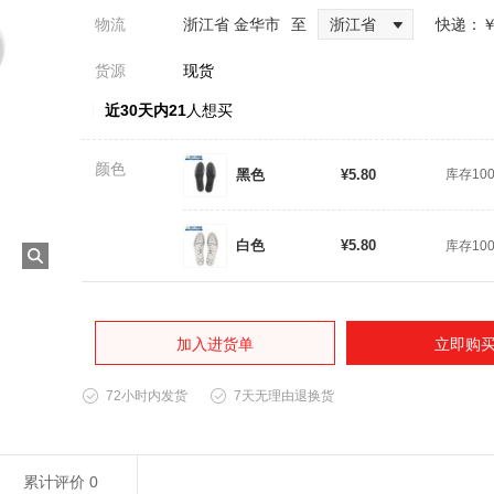
物流
浙江省 金华市
至
浙江省
快递：
￥
货源
现货
近30天内21
人想买
颜色
黑色
¥5.80
库存10
白色
¥5.80
库存10
加入进货单
立即购
72小时内发货
7天无理由退换货
累计评价
0