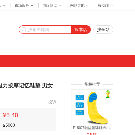
搜本店
搜全站
掌柜推荐
磁力按摩记忆鞋垫 男女
投诉
¥5.40
≥
5000
PU007鞋垫篮球鞋透气久站脚舒适运动减震踩屎感运动高弹按摩舒适鞋垫适合四季和市场大部分鞋型高弹减震
¥
8.00
¥
17