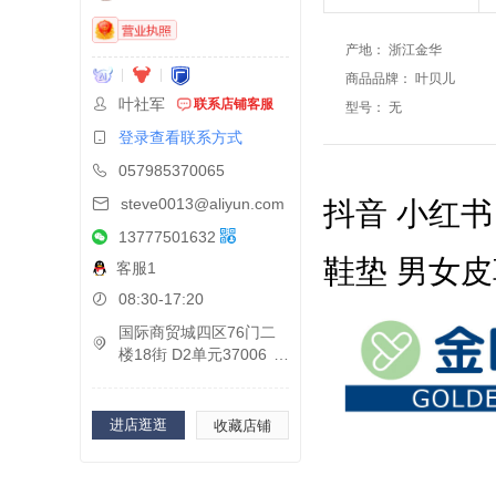
产地
：
浙江金华
商品品牌
：
叶贝儿
叶社军
联系店铺客服
型号
：
无
登录查看联系方式
057985370065
steve0013@aliyun.com
抖音 小红书
13777501632
鞋垫 男女
客服1
08:30-17:20
国际商贸城四区76门二
楼18街 D2单元37006
进店逛逛
收藏店铺