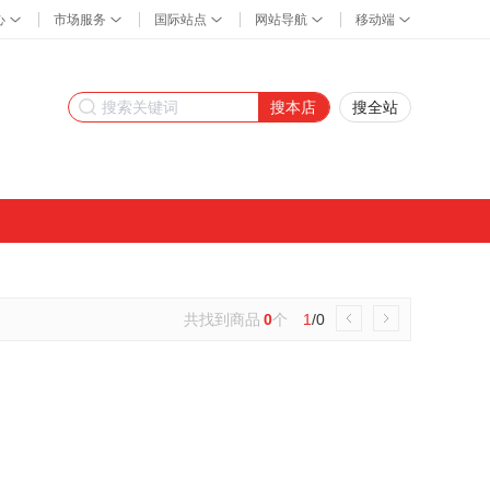
搜本店
搜全站
共找到商品
0
个
1
/0