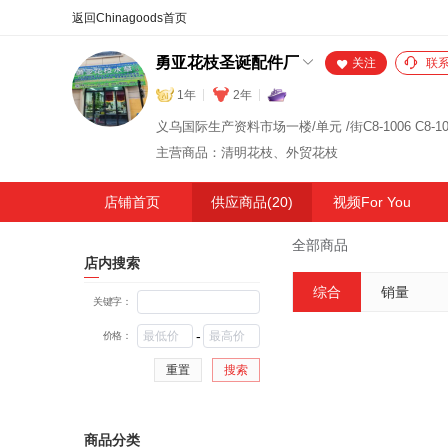
合同
外汇
HOT
NEW
保
勇亚花枝圣诞配件厂
关注
联
1年
2年
主营商品：清明花枝、外贸花枝
店铺首页
供应商品(20)
视频For You
全部商品
店内搜索
综合
销量
关键字：
-
价格：
重置
搜索
商品分类