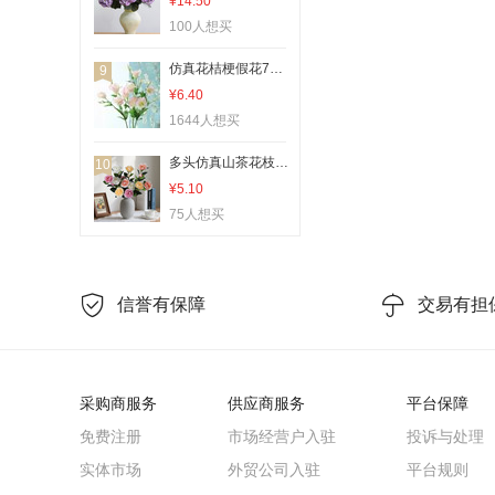
¥14.50
100人想买
仿真花桔梗假花7头洋桔梗家居装饰婚庆花艺绢花假花场景布置摄影
9
¥6.40
1644人想买
多头仿真山茶花枝栀子花餐桌客厅家居装饰假花插花树造景拍照道具
10
¥5.10
75人想买