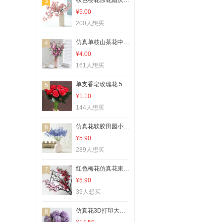
秋色樱花假花婚庆植物高级感假花装饰樱花造景客厅仿真插花餐桌摆
3
¥5.00
200人想买
仿真单枝山茶花中式复古家居装饰摄影道具假花绢花野山茶仿真花
4
¥4.00
161人想买
单支香皂玫瑰花 5层大花朵仿真花枝 婚庆居家装饰假花 高档手捧花
5
¥1.10
144人想买
仿真花软胶田园小吊钟铃兰小花束假花风铃花婚庆摄影道具新娘手捧
6
¥5.90
289人想买
红色梅花仿真花束花枝腊梅花枝塑料假花室内家居装饰花人造花卉
7
¥5.90
39人想买
仿真花3D打印大绣球手感保湿居家装饰绣球婚庆造景大头绣球油画色
8