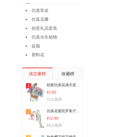
仿真草皮
仿真花瓣
创意礼品套装
仿真水生植物
盆栽
塑料花
成交量榜
收藏榜
软胶仿真花满天星假花婚庆手感酒店装饰家居家饰绿植摆件道具花材
1
¥1.85
21人想买
仿真花曼陀罗客厅卧室餐厅桌面摆放花卉 ins风仿真植物PU手感花艺
2
¥12.90
64人想买