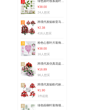
绿色斑叶枝条观叶植物盆栽绿植家居装饰
1
¥38.00
24人想买
跨境代发贴标亚马孙特姆希音爆款绒布仿真玫瑰花厂外贸春蕾假花蕾
2
¥2.38
416人想买
粉色心形叶片装饰摆件家居创意绿植仿真叶
3
¥38.00
16人想买
跨境代发仿真花盆栽新娘百合手捧花束葫芦花瓶套装舞蹈道具摆放花
4
¥16.89
96人想买
跨境代发贴欧代标仿真花仿真圣诞花丝印叶7头一品红花束厂家批发
5
¥1.90
1件起批
绿色棕榈叶装饰墙贴热带风家居背景墙布艺挂饰
6