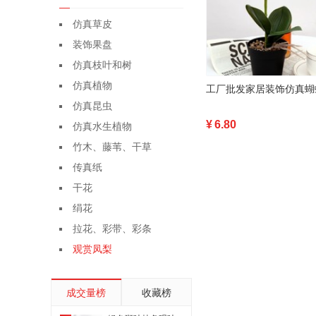
仿真草皮
装饰果盘
仿真枝叶和树
仿真植物
仿真昆虫
¥
6.80
仿真水生植物
竹木、藤苇、干草
传真纸
干花
绢花
拉花、彩带、彩条
观赏凤梨
成交量榜
收藏榜