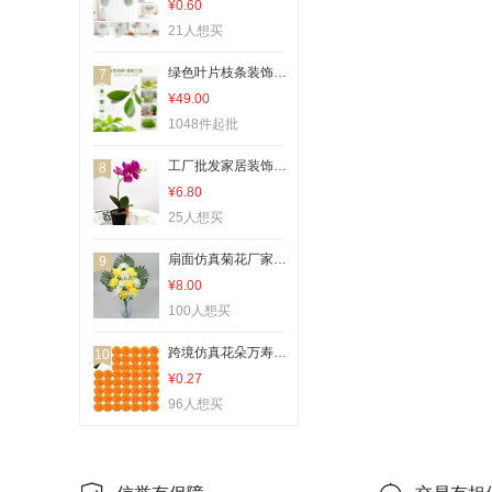
¥0.60
21人想买
绿色叶片枝条装饰摆件仿真植物家居绿植装饰
7
¥49.00
1048件起批
工厂批发家居装饰仿真蝴蝶兰盆景假花仿真蝴蝶兰盆栽仿真盆栽植物
8
¥6.80
25人想买
扇面仿真菊花厂家 12头仿真花成品 金丝菊人造手捧花18头假绢花
9
¥8.00
100人想买
跨境仿真花朵万寿菊套装丁香康乃馨DIY节庆鬼节万圣节装饰假花厂
10
¥0.27
96人想买