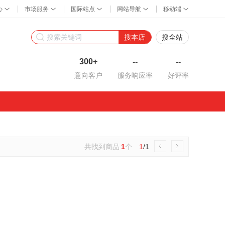
搜本店
搜全站
300+
--
--
意向客户
服务响应率
好评率
共找到商品
1
个
1
/1