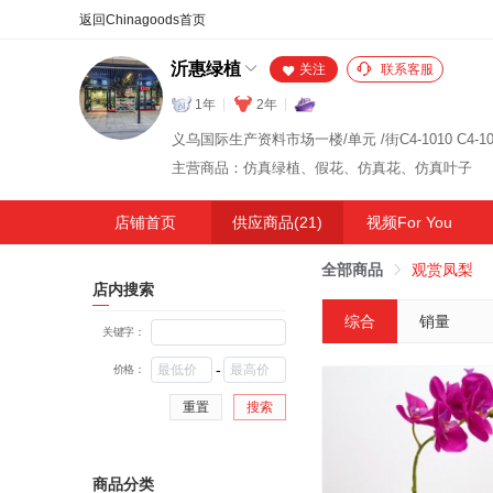
合同
外汇
HOT
NEW
保
沂惠绿植
关注
联系客服
1年
2年
义乌国际生产资料市场一楼/单元 /街C4-1010 C4-10
主营商品：仿真绿植、假花、仿真花、仿真叶子
店铺首页
供应商品(21)
视频For You
全部商品
观赏凤梨
店内搜索
综合
销量
关键字：
-
价格：
重置
搜索
商品分类