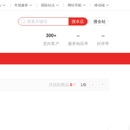
搜本店
搜全站
300+
--
--
意向客户
服务响应率
好评率
共找到商品
0
个
1
/0