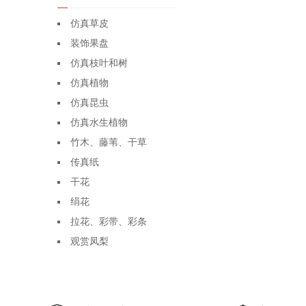
仿真草皮
装饰果盘
仿真枝叶和树
仿真植物
仿真昆虫
仿真水生植物
竹木、藤苇、干草
传真纸
干花
绢花
拉花、彩带、彩条
观赏凤梨