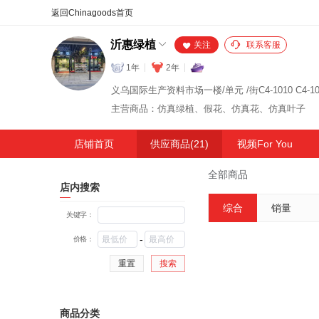
合同
外汇
HOT
NEW
保
沂惠绿植
关注
联系客服
1年
2年
义乌国际生产资料市场一楼/单元 /街C4-1010 C4-10
主营商品：仿真绿植、假花、仿真花、仿真叶子
店铺首页
供应商品(21)
视频For You
全部商品
店内搜索
综合
销量
关键字：
-
价格：
重置
搜索
商品分类