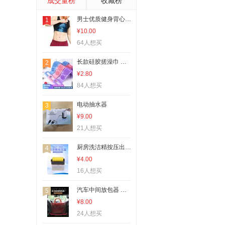
成交量榜
收藏榜
运动护膝
男士优质健身背心 修身聚合物桑拿背心 排汗塑身背心 男士桑拿衣
1
砧板、菜板
¥10.00
烹饪勺铲
64人想买
汽车清洁工具
长款硅胶搓澡巾 双面搓背器 沐浴巾 按摩拉背条刷子洗澡巾
2
其他汽车安全用品
¥2.80
酒具套装
84人想买
其他卫浴洗漱用具
电动抽水器
3
其他取暖电器
¥9.00
冰桶、冰夹
21人想买
其他酒具
厨房洗洁精按压出液盒 自动加液清洁刷 厨房洗碗刷锅海绵擦组合
4
油壶
¥4.00
登山扣、钩
16人想买
宠物吹水机
汽车中间放包器 车载多用座椅间储物网兜 收纳袋置物袋 车内用品
5
其他分类
¥8.00
24人想买
防护面罩