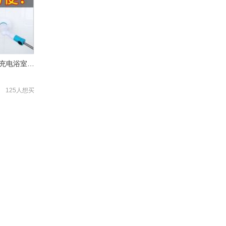
电动清洁刷长柄旋转无线充电浴室卫生间地板瓷砖缝隙硬毛洗地刷子
125人想买