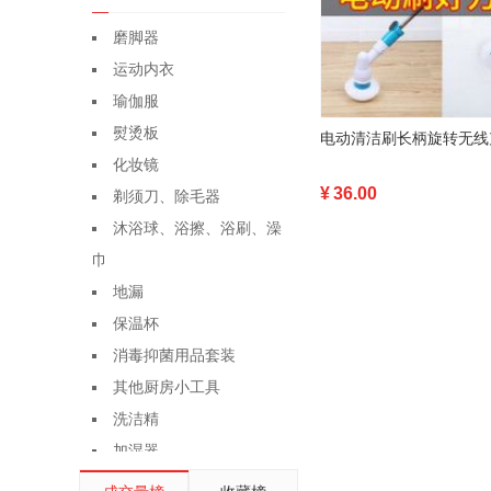
磨脚器
运动内衣
瑜伽服
熨烫板
化妆镜
¥
36.00
剃须刀、除毛器
沐浴球、浴擦、浴刷、澡
巾
地漏
保温杯
消毒抑菌用品套装
其他厨房小工具
洗洁精
加湿器
座垫、座套