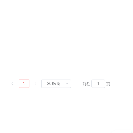
1
前往
页