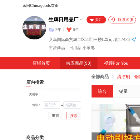
合同
外汇
HOT
NEW
保
生辉日用品厂
关注
联系客服
2年
6年
义乌国际商贸城二区33门三楼L单元 /街17423
主营商品：日用品 小家电
店铺首页
供应商品(93)
视频For You
全部商品
清洁刷、钢
店内搜索
综合
销量
关键字：
-
价格：
重置
搜索
商品分类