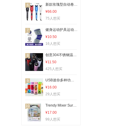
车载冰箱
新款玫瑰型自动卷发器 红外线液晶懒人卷发棒 卷发器
6
电动搓澡仪
¥66.00
75人想买
晾衣杆、衣叉
沥水碗架
健身运动护具运动护膝硅胶防撞护腿弹簧支撑篮球护膝骑行登山跑步
7
清洁刷、钢丝球
¥10.50
16人想买
卷发器、直发器
玻璃用剂
创意304不锈钢温控保温杯 智能商务水杯 触摸LED显示温度杯子
8
¥11.50
垃圾桶
425人想买
瘦脸工具
磨刀石
USB迷你多种功能榨汁机 便携电动水果榨汁杯 充电迷你随身杯
9
¥16.00
美容导入仪
29人想买
开瓶器、开罐器
车用置物袋/置物箱
Trendy Mixer Surahi 创意厨房小工具手动搅拌器 水壶型搅拌杯
10
¥17.00
家务手套
99人想买
电脑清洁用品
筋膜枪