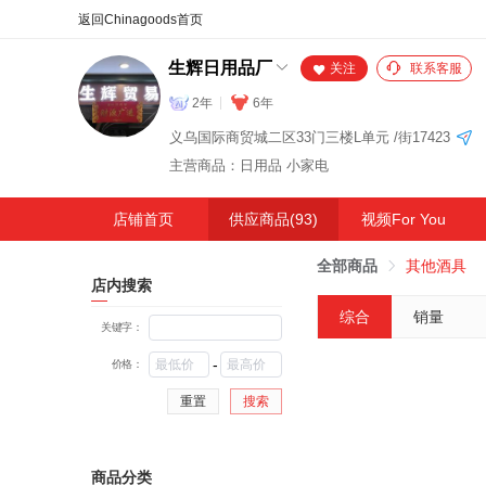
合同
外汇
HOT
NEW
保
生辉日用品厂
关注
联系客服
2年
6年
义乌国际商贸城二区33门三楼L单元 /街17423
主营商品：日用品 小家电
店铺首页
供应商品(93)
视频For You
全部商品
其他酒具
店内搜索
综合
销量
关键字：
-
价格：
重置
搜索
商品分类