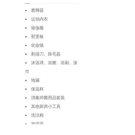
磨脚器
运动内衣
瑜伽服
熨烫板
化妆镜
剃须刀、除毛器
沐浴球、浴擦、浴刷、澡
巾
地漏
保温杯
消毒抑菌用品套装
其他厨房小工具
洗洁精
加湿器
座垫、座套