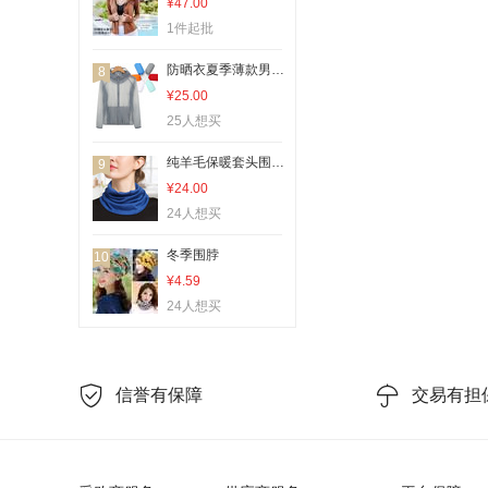
¥47.00
1件起批
防晒衣夏季薄款男女户外遮阳衫骑行服轻薄透气外套批发防晒服
8
¥25.00
25人想买
纯羊毛保暖套头围脖女纯色领巾双层秋冬百搭针织护颈脖套小围巾
9
¥24.00
24人想买
冬季围脖
10
¥4.59
24人想买