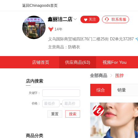
合同
外汇
HOT
NEW
保
鑫丽洁二店
关注
联系客服
14年
义乌国际商贸城四区76门二楼25街 D2单元37287
主营商品：防晒衣
店铺首页
供应商品(63)
视频For You
全部商品
围脖
店内搜索
综合
销量
关键字：
-
价格：
重置
搜索
商品分类