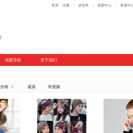
地图导航
关于我们
价格
最新
有视频