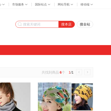
搜本店
搜全站
共找到商品
6
个
1
/1