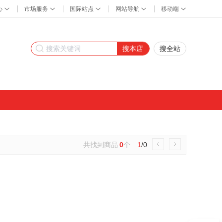
搜本店
搜全站
共找到商品
0
个
1
/0