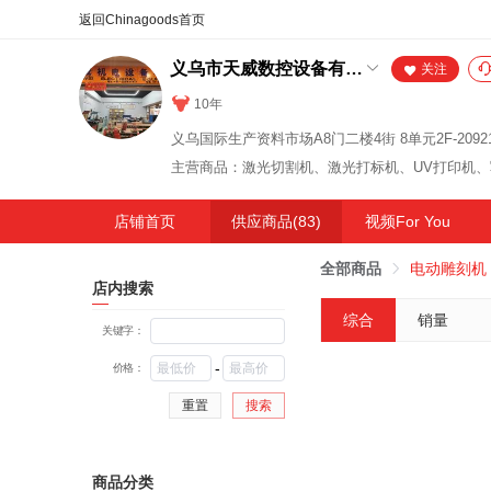
合同
外汇
HOT
NEW
保
义乌市天威数控设备有限公司
关注
10年
义乌国际生产资料市场A8门二楼4街 8单元2F-2092
店铺首页
供应商品(83)
视频For You
全部商品
电动雕刻机
店内搜索
综合
销量
关键字：
-
价格：
重置
搜索
商品分类