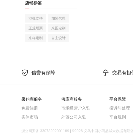
店铺标签
兰科植物
观赏凤梨
混批支持
加盟代理
园艺工具
正规增票
来图定制
其他园林资材
来样定制
自主设计
婚礼拱形门
手捧花
婚庆回礼
喜字
纱幔/帷幔
喜碗/敬茶杯
婚房压床布置
洗衣液
手腕花
红包
婚礼胸花