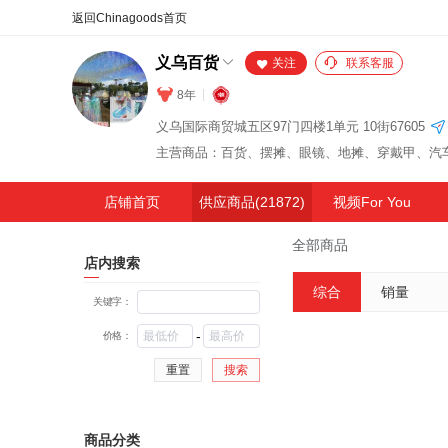
合同
外汇
HOT
NEW
保
义乌百货
关注
联系客服
8年
义乌国际商贸城五区97门四楼1单元 10街67605
店铺首页
供应商品(21872)
视频For You
全部商品
店内搜索
综合
销量
关键字：
-
价格：
重置
搜索
商品分类