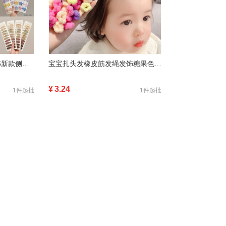
儿童可爱星星小发夹2025新款侧边刘前额碎发bb夹发卡夹子头饰批发
宝宝扎头发橡皮筋发绳发饰糖果色不伤发头绳毛巾圈儿童耐用皮筋女
¥
3.24
1件起批
1件起批