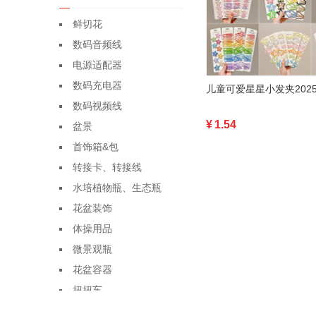
鲜切花
数码音频线
电源适配器
数码充电器
数码视频线
¥
1.54
盆景
首饰箱&包
转接卡、转接线
水培植物瓶、生态瓶
花盆装饰
体操用品
微景观瓶
花盆容器
扭扭车
盆栽