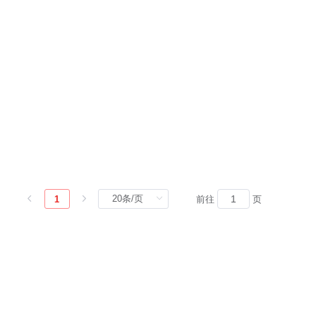
1
前往
页