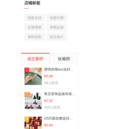
店铺标签
兰科植物
观赏凤梨
混批支持
加盟代理
园艺工具
正规增票
来图定制
其他园林资材
来样定制
自主设计
婚礼拱形门
手捧花
婚庆回礼
成交量榜
收藏榜
喜字
透明加厚pvc自封袋珠宝首饰收纳袋饰品手链手串封口密封包装袋子
1
纱幔/帷幔
¥0.08
喜碗/敬茶杯
49人想买
婚房压床布置
珠宝首饰盒绒布戒指盒子吊坠手链手镯项链盒饰品耳钉徽章礼品包装
2
洗衣液
¥2.02
手腕花
300人想买
红包
2025新款糖盒结婚喜糖盒子高级感婚礼糖果盒手提喜糖袋小礼盒空盒
3
婚礼胸花
¥0.64