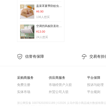
其他林业副产品
盖菜罩夏季防蚊虫餐桌罩加密防尘家居好物可折叠剩饭剩菜食物罩
9
¥6.90
钓箱
136人想买
探鱼器
夜钓灯
空调挡风板防直吹挡板壁挂式通用遮出风口转移导风婴儿月子款神器
10
¥13.00
渔护
24人想买
田径用品
其他物流辅助器材
室内LED灯串
其他垂钓用品
登山攀岩用品
腰部饰品
其他首饰
桨、舵
其他饰品配件（新）
装饰别针