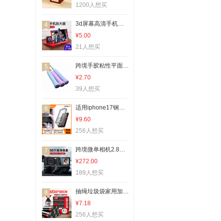
月季蔷薇类植物
1200人想买
球根花卉
3d屏幕高清手机放大镜 手机桌面屏幕放大器拉伸手机支架10寸
4
三轮车
¥5.00
园艺灌溉工具
21人想买
手持杀菌灯
跨境手胶粘性平面防滑耐用型吸汗带匹克拍奶胶手胶网羽毛球拍手胶
5
渔坠
¥2.70
39人想买
钓鱼包
鱼竿支架
适用iphone17钢化膜无尘仓苹果17手机膜防窥膜iphone16pro钢化膜
6
迎亲堵门/游戏道具
¥9.60
256人想买
喜糖盒
婚车装饰用品
跨境微单相机2.8寸高清180度翻转屏户外vlog拍摄学生ccd数码相机
7
子孙桶
¥272.00
189人想买
竹木、藤苇、干草
钓鱼伞
抽绳垃圾袋家用加厚加大号50*60点断厨房自动收口手提塑料袋批发
8
¥7.18
干花
256人想买
木炭