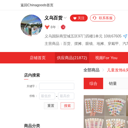
合同
外汇
HOT
NEW
保
义乌百货
关注
联系客服
8年
义乌国际商贸城五区97门四楼1单元 10街67605
店铺首页
供应商品(21872)
视频For You
全部商品
儿童发饰&
店内搜索
综合
销量
关键字：
-
价格：
重置
搜索
商品分类