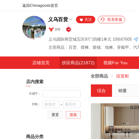
合同
外汇
HOT
NEW
保
义乌百货
关注
联系客服
8年
义乌国际商贸城五区97门四楼1单元 10街67605
店铺首页
供应商品(21872)
视频For You
全部商品
浴室柜
店内搜索
综合
销量
关键字：
-
价格：
重置
搜索
商品分类