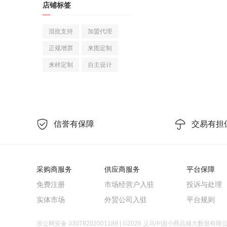
店铺标签
兰科植物
观赏凤梨
混批支持
加盟代理
园艺工具
正规增票
来图定制
其他园林资材
来样定制
自主设计
婚礼拱形门
手捧花
婚庆回礼
喜字
纱幔/帷幔
喜碗/敬茶杯
婚房压床布置
洗衣液
手腕花
红包
婚礼胸花