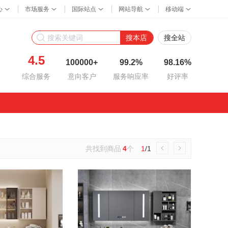
搜本店
搜全站
4.5
100000+
99.2%
98.16%
综合服务
意向客户
服务响应率
好评率
共找到商品
4
个
1
/1