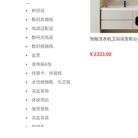
鲜切花
数码音频线
电源适配器
数码充电器
数码视频线
¥
2333.00
盆景
首饰箱&包
转接卡、转接线
水培植物瓶、生态瓶
花盆装饰
体操用品
微景观瓶
花盆容器
扭扭车
盆栽