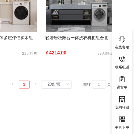
可浴室柜陶瓷一体多层伴侣实木组合扫地机器人基站洗衣机
轻奢岩板阳台一体洗衣机柜组合北欧智能卫生间洗漱池洗手洗脸盆柜
在线客服
¥
4214.00
21人想买
99人想买
联系电话
1
前往
页
进货单
我的收藏
手机下单