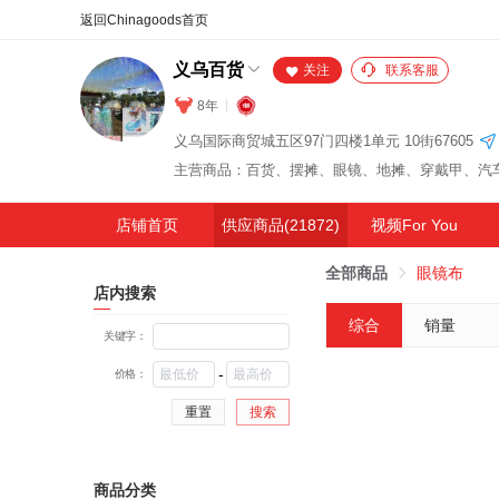
合同
外汇
HOT
NEW
保
义乌百货
关注
联系客服
8年
义乌国际商贸城五区97门四楼1单元 10街67605
店铺首页
供应商品(21872)
视频For You
全部商品
眼镜布
店内搜索
综合
销量
关键字：
-
价格：
重置
搜索
商品分类