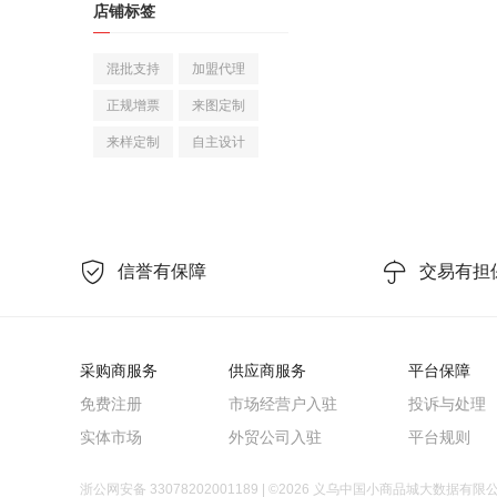
店铺标签
兰科植物
观赏凤梨
混批支持
加盟代理
园艺工具
正规增票
来图定制
其他园林资材
来样定制
自主设计
婚礼拱形门
手捧花
婚庆回礼
喜字
纱幔/帷幔
喜碗/敬茶杯
婚房压床布置
洗衣液
手腕花
红包
婚礼胸花