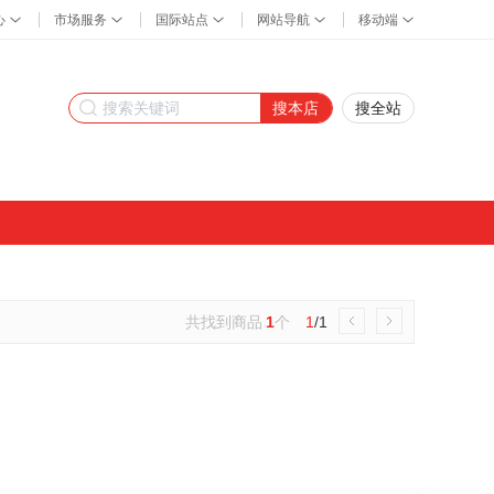
搜本店
搜全站
共找到商品
1
个
1
/1