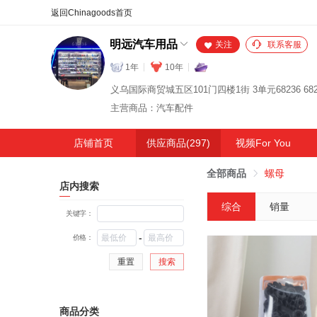
合同
外汇
HOT
NEW
保
明远汽车用品
关注
联系客服
1年
10年
义乌国际商贸城五区101门四楼1街 3单元68236 682
主营商品：汽车配件
店铺首页
供应商品(297)
视频For You
全部商品
螺母
店内搜索
综合
销量
关键字：
-
价格：
重置
搜索
商品分类