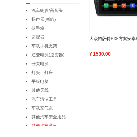
汽车喇叭/高音头
扬声器(喇叭)
扶手箱
适配器
车载手机支架
¥
1530.00
逆变电源(逆变器)
开关电源
灯头、灯座
平板电脑
其他天线
汽车清洁工具
车载充气泵
其他汽车安全用品
其他汽车通讯
其他塑料包装容器