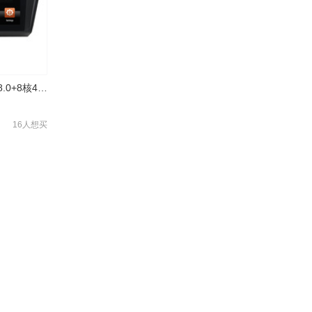
大众帕萨特PX5方案安卓8.0+8核4+32G+高清+手机互联+DAB
16人想买