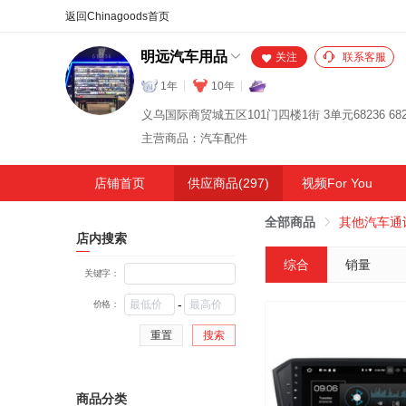
合同
外汇
HOT
NEW
保
明远汽车用品
关注
联系客服
1年
10年
义乌国际商贸城五区101门四楼1街 3单元68236 682
主营商品：汽车配件
店铺首页
供应商品(297)
视频For You
全部商品
其他汽车通
店内搜索
综合
销量
关键字：
-
价格：
重置
搜索
商品分类