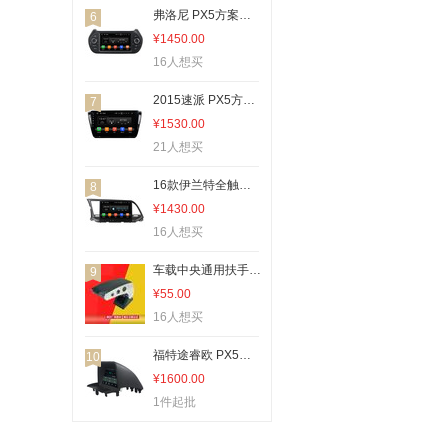
车载mp3
弗洛尼 PX5方案安卓8.0+8核4+32G+高清+手机互联
6
补胎机
¥1450.00
16人想买
连接器
压力控制器
2015速派 PX5方案安卓8.0+8核4+32G+高清+手机互联+DAB
7
方向盘套
¥1530.00
21人想买
传动带
车用香水
16款伊兰特全触大屏PX5方案安卓8.0+8核4+32G+高清+手机互联+DAB
8
¥1430.00
车载摄像头
16人想买
智能后视镜导航
智能设备配件
车载中央通用扶手箱免打孔汽车用品
9
¥55.00
其他汽车影音
16人想买
智能影音
手机投屏器/同屏器
福特途睿欧 PX5方案安卓8.0+8核4+32G+高清+手机互联+DAB
10
¥1600.00
车挂
1件起批
螺母
倒车雷达