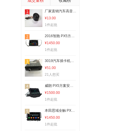
成交量榜
收藏榜
手机数据线
厂家直销汽车高音喇叭高音炮 高音球扬声器汽车用品
1
其他车灯
¥13.00
车载手机充电器
1件起批
LED连接件
2016智跑 PX5方案安卓8.0+8核4+32G+高清+手机互联+DAB
2
车载显示器
¥1450.00
车载影碟机
1件起批
包装制品配附件
3019汽车插卡机U盘MP3汽车用品
3
车载电脑
¥51.00
车用便捷式GPS导航
21人想买
车用置物袋/置物箱
威朗 PX5方案安卓8.0+8核4+32G+高清+手机互联+DAB
4
汽车音箱/低音炮
¥1500.00
其他手机配件
1件起批
车载mp4
本田思域全触 PX5方案安卓8.0+8核4+32G+高清+手机互联+DAB
5
FM发射器
¥1450.00
1件起批
手机支架