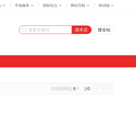
搜本店
搜全站
共找到商品
0
个
1
/0