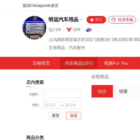
合同
外汇
HOT
NEW
保
明远汽车用品
关注
联系客服
1年
10年
义乌国际商贸城五区101门四楼1街 3单元68236 682
主营商品：汽车配件
店铺首页
供应商品(297)
视频For You
全部商品
店内搜索
综合
销量
关键字：
-
价格：
重置
搜索
商品分类